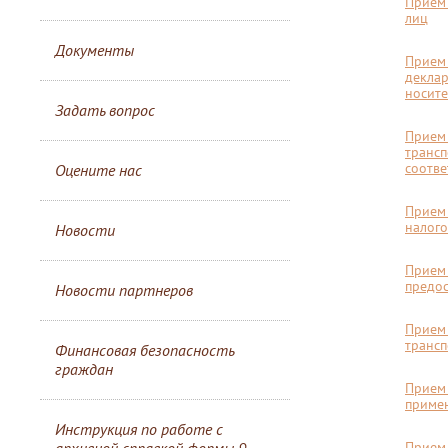
Прием 
лиц
Документы
Прием 
деклар
носите
Задать вопрос
Прием 
трансп
соотв
Оцените нас
Прием 
налог
Новости
Прием
предос
Новости партнеров
Прием 
трансп
Финансовая безопасность
граждан
Прием 
примен
Инструкция по работе с
Прием 