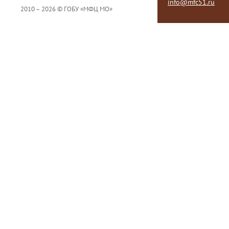
info@mfc51.ru
2010 – 2026 © ГОБУ «МФЦ МО»