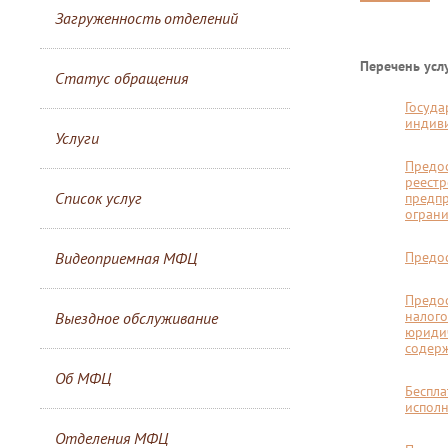
Загруженность отделений
Перечень услу
Статус обращения
Госуда
индиви
Услуги
Предос
реестр
Список услуг
предпр
ограни
Видеоприемная МФЦ
Предос
Предос
налого
Выездное обслуживание
юридич
содер
Об МФЦ
Беспла
исполн
Отделения МФЦ