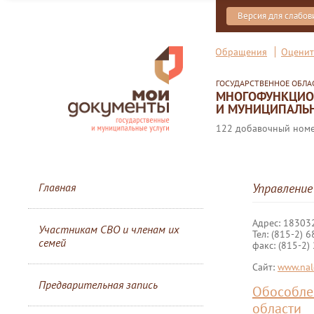
Версия для слабо
Обращения
Оценит
ГОСУДАРСТВЕННОЕ ОБЛ
МНОГОФУНКЦИОН
И МУНИЦИПАЛЬН
122 добавочный номер
Главная
Управление
Адрес: 183032,
Участникам СВО и членам их
Тел: (815-2) 6
семей
факс: (815-2)
Сайт:
www.nal
Предварительная запись
Обособле
области