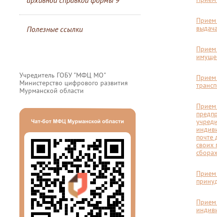
архивной справкой формы 9
Прием 
выдача
Полезные ссылки
Прием 
имуще
Учредитель ГОБУ "МФЦ МО"
Прием 
Министерство цифрового развития
трансп
Мурманской области
Прием
предпр
учреди
индиви
почте 
своих 
сбора
Прием 
принуд
Прием 
индив