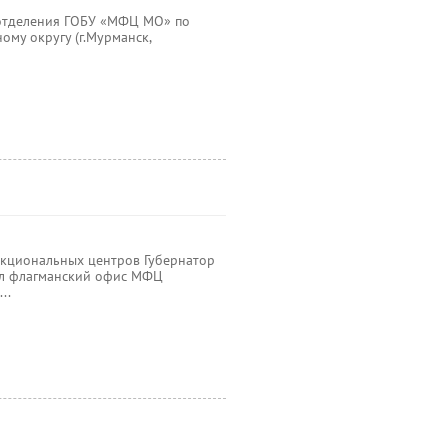
 отделения ГОБУ «МФЦ МО» по
му округу (г.Мурманск,
кциональных центров Губернатор
ил флагманский офис МФЦ
..