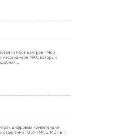
ботал чат-бот центров «Мои
м мессенджере МАХ, который
удобная...
Центрах цифровых компетенций
о отделений ГОБУ «МФЦ МО» в г.