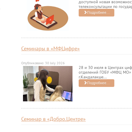
доступной новая возможност
телеконсультации по госуда
Подробнее...
Семинары в «МФЦифре»
Опубликовано: 30 July 2026
28 и 30 июля в Центрах ц
отделений ГОБУ «МФЦ МО» в
г.Кандалакше...
Подробнее...
Семинар в «Добро.Центре»