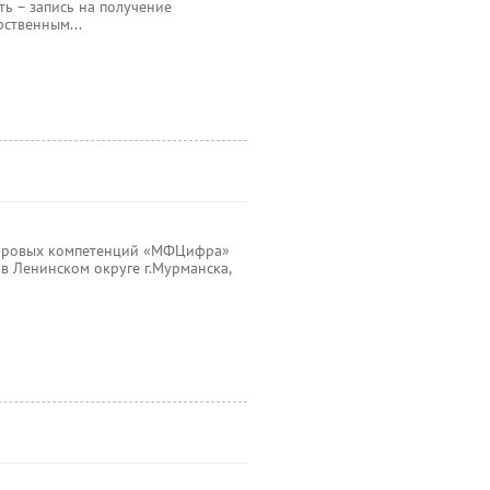
ь – запись на получение
рственным...
ифровых компетенций «МФЦифра»
 Ленинском округе г.Мурманска,