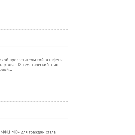
йской просветительской эстафеты
тартовал IХ тематический этап
вой...
У «МФЦ МО» для граждан стала