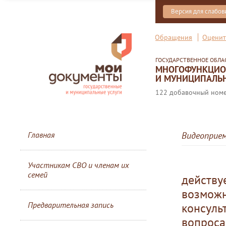
Версия для слабо
Обращения
Оценит
ГОСУДАРСТВЕННОЕ ОБЛ
МНОГОФУНКЦИОН
И МУНИЦИПАЛЬН
122 добавочный номер
Главная
Видеоприе
Участникам СВО и членам их
семей
действ
возмож
Предварительная запись
консул
вопро