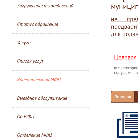
муницип
Загруженность отделений
не пред
Статус обращения
предвари
для пода
Услуги
Целевая 
Список услуг
все категори
статуса, мес
Видеоприемная МФЦ
Порядок
Выездное обслуживание
Об МФЦ
Отделения МФЦ