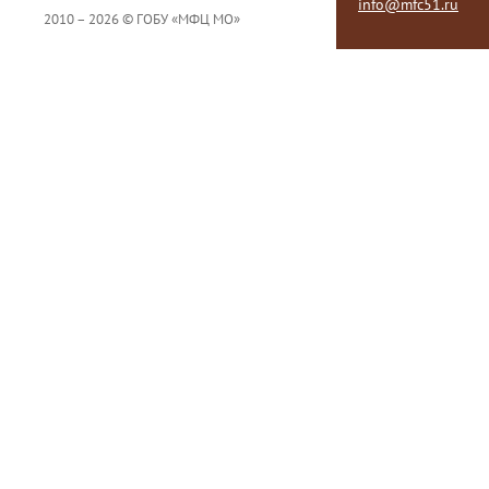
info@mfc51.ru
2010 – 2026 © ГОБУ «МФЦ МО»