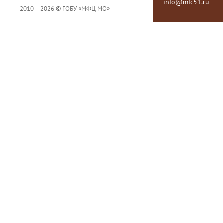
info@mfc51.ru
2010 – 2026 © ГОБУ «МФЦ МО»