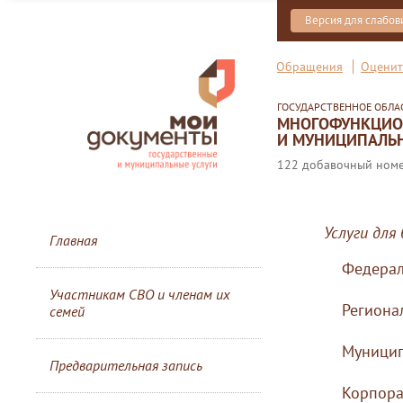
Версия для слабо
Обращения
Оценит
ГОСУДАРСТВЕННОЕ ОБЛ
МНОГОФУНКЦИОН
И МУНИЦИПАЛЬН
122 добавочный номер
Услуги для 
Главная
Федерал
Участникам СВО и членам их
Региона
семей
Муницип
Предварительная запись
Корпор