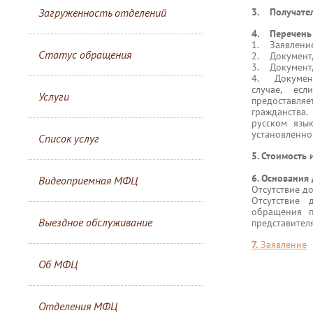
Загруженность отделений
3. Получател
4. Перечень 
1. Заявление
Статус обращения
2. Документ,
3. Документ,
4. Документ
случае, есл
Услуги
предоставля
гражданства.
русском язы
установленно
Список услуг
5. Стоимость
6. Основания 
Видеоприемная МФЦ
Отсутствие д
Отсутствие 
обращения п
Выездное обслуживание
представителя
7.
Заявление
Об МФЦ
Отделения МФЦ