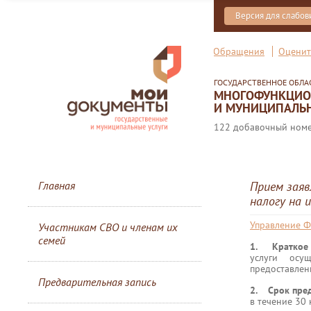
Версия для слабо
Обращения
Оценит
ГОСУДАРСТВЕННОЕ ОБЛ
МНОГОФУНКЦИОН
И МУНИЦИПАЛЬН
122 добавочный номер
Главная
Прием заяв
налогу на 
Управление Ф
Участникам СВО и членам их
семей
1. Краткое 
услуги осу
предоставлен
Предварительная запись
2. Срок пред
в течение 30