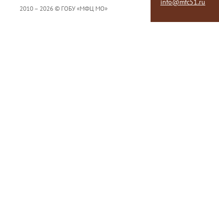
info@mfc51.ru
2010 – 2026 © ГОБУ «МФЦ МО»