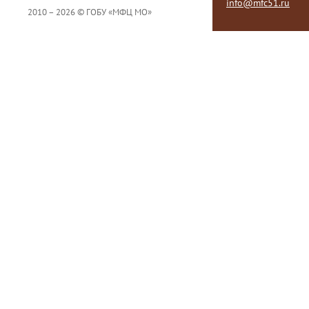
info@mfc51.ru
2010 – 2026 © ГОБУ «МФЦ МО»