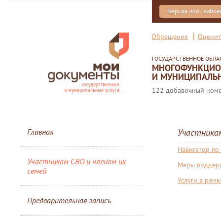
Версия для слабо
Обращения
Оценит
ГОСУДАРСТВЕННОЕ ОБЛ
МНОГОФУНКЦИОН
И МУНИЦИПАЛЬН
122 добавочный номер
Главная
Участникам
Навигатор по
Участникам СВО и членам их
Меры поддер
семей
Услуги в рам
Предварительная запись