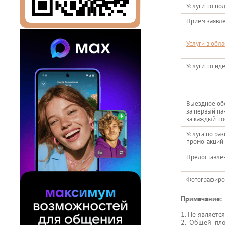
Услуги по по
Прием заявле
Услуги в обл
Услуги по ид
Выездное об
за первый па
за каждый п
Услуга по ра
промо-акций 
Предоставлен
Фотографиров
Примечание:
1. Не являет
2. Общей пл