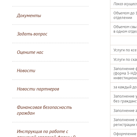
Показ осущест
Объемом до 1
Документы
отделении
Объемом свыш
в одном отде
Задать вопрос
Услуги по кс
Оцените нас
Услуги по ск
Заполнение ф
Новости
(форма 3-НДФ
инвестицион
за каждый до
Новости партнеров
Заполнение у
без гражданс
Финансовая безопасность
Заполнение а
граждан
Заполнение з
регистрации 
Инструкция по работе с
Оформление п