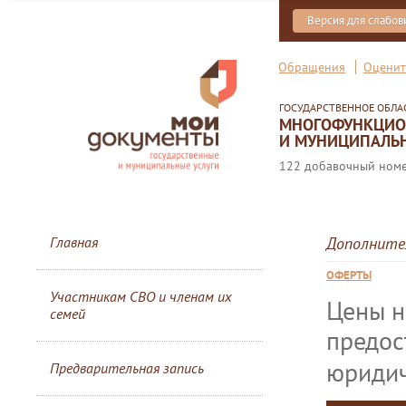
Версия для слабо
Обращения
Оценит
ГОСУДАРСТВЕННОЕ ОБЛ
МНОГОФУНКЦИОН
И МУНИЦИПАЛЬН
122 добавочный номер
Главная
Дополните
ОФЕРТЫ
Участникам СВО и членам их
Цены н
семей
предос
юриди
Предварительная запись