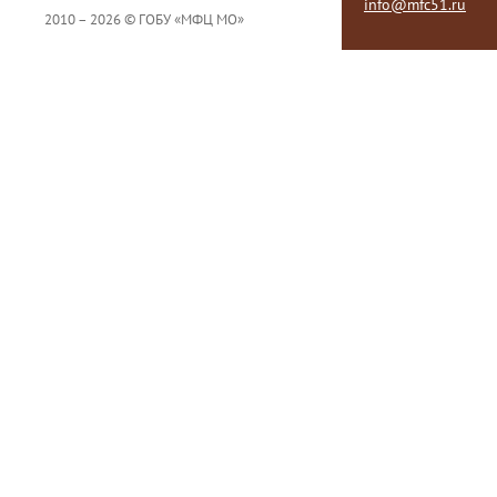
info@mfc51.ru
2010 – 2026 © ГОБУ «МФЦ МО»