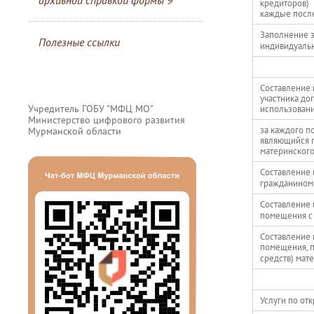
архивной справкой формы 9
кредиторов)
каждые посл
Заполнение 
Полезные ссылки
индивидуаль
Составление 
участника до
Учредитель ГОБУ "МФЦ МО"
использовани
Министерство цифрового развития
за каждого п
Мурманской области
являющийся п
материнского
Составление 
гражданином 
Составление 
помещения с 
Составление 
помещения, п
средств) мат
Услуги по от