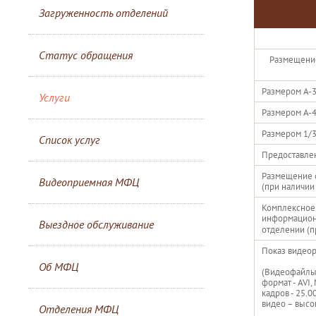
Загруженность отделений
Статус обращения
Размещение
Размером А-
Услуги
Размером А-
Размером 1/3 
Список услуг
Предоставлен
Размещение о
Видеоприемная МФЦ
(при наличии
Комплексное 
информационн
Выездное обслуживание
отделении (п
Показ видеор
Об МФЦ
(Видеофайлы,
формат - AVI,
кадров - 25.0
видео – высо
Отделения МФЦ