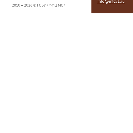
info@mfc51.ru
2010 – 2026 © ГОБУ «МФЦ МО»