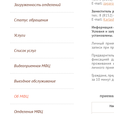
E-mail:
zagar
Загруженность отделений
Заместитель 
тел.: 8 (8152
E-mail:
Karlas
Статус обращения
Информация о
Условия и за
Услуги
установлены.
Личный прием
записи при п
Список услуг
Предваритель
фиксацией да
проживания и
Видеоприемная МФЦ
личного прие
Граждане, пр
за 10 минут 
Выездное обслуживание
Об МФЦ
приема
На
Отделения МФЦ