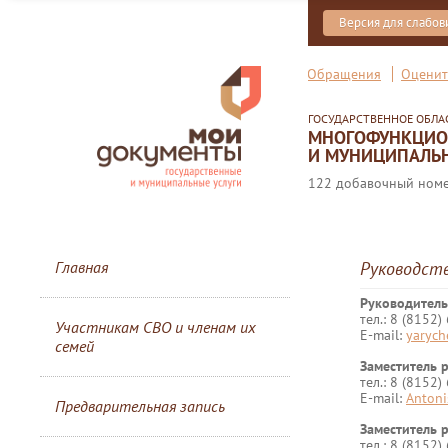
Версия для слабо
Обращения
Оценит
ГОСУДАРСТВЕННОЕ ОБЛ
МНОГОФУНКЦИОН
И МУНИЦИПАЛЬН
122 добавочный номер
Главная
Руководст
Руководитель
тел.: 8 (8152
Участникам СВО и членам их
E-mail:
yaryc
семей
Заместитель 
тел.: 8 (8152
E-mail:
Antoni
Предварительная запись
Заместитель 
тел.: 8 (8152