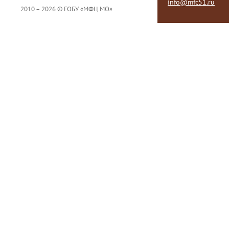
info@mfc51.ru
2010 – 2026 © ГОБУ «МФЦ МО»