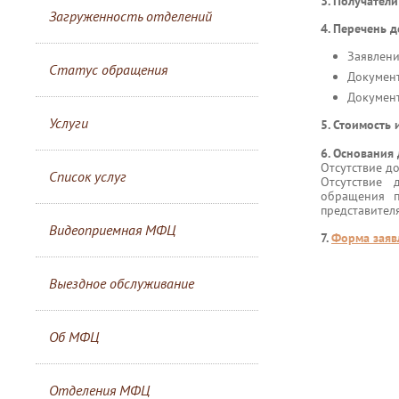
3. Получатели
Загруженность отделений
4. Перечень 
Заявлени
Статус обращения
Документ
Документ
Услуги
5. Стоимость
6. Основания 
Отсутствие д
Список услуг
Отсутствие 
обращения п
представителя
Видеоприемная МФЦ
7.
Форма заяв
Выездное обслуживание
Об МФЦ
Отделения МФЦ