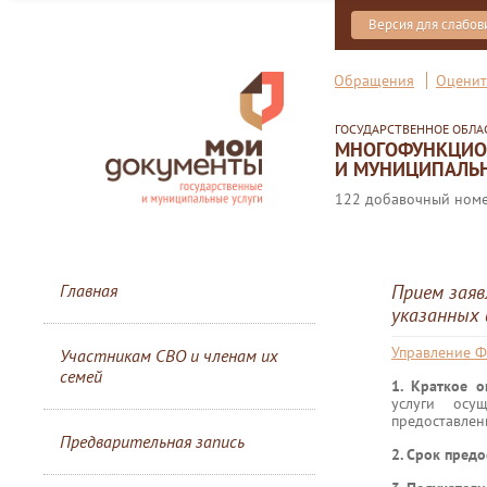
Версия для слабо
Обращения
Оценит
ГОСУДАРСТВЕННОЕ ОБЛ
МНОГОФУНКЦИОН
И МУНИЦИПАЛЬН
122 добавочный номер
Главная
Прием заяв
указанных 
Управление Ф
Участникам СВО и членам их
семей
1. Краткое 
услуги осу
предоставлен
Предварительная запись
2. Срок предо