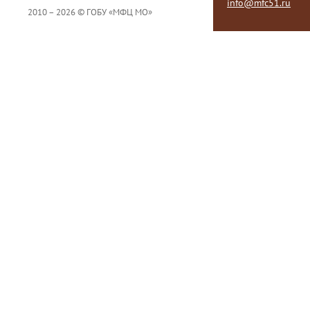
info@mfc51.ru
2010 – 2026 © ГОБУ «МФЦ МО»