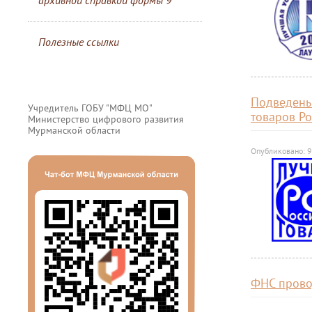
архивной справкой формы 9
Полезные ссылки
Подведены
Учредитель ГОБУ "МФЦ МО"
товаров Ро
Министерство цифрового развития
Мурманской области
Опубликовано: 
ФНС прово