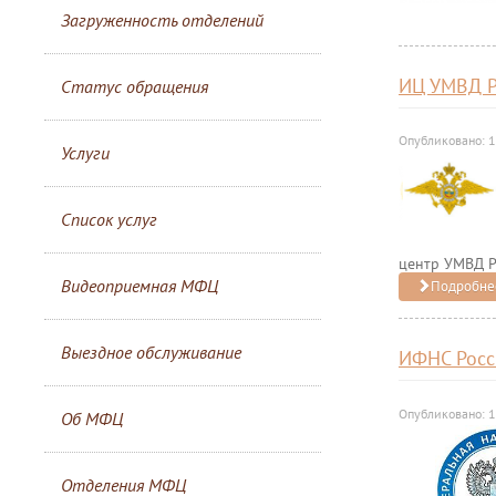
Загруженность отделений
ИЦ УМВД Р
Статус обращения
Опубликовано: 
Услуги
Список услуг
центр УМВД Р
Видеоприемная МФЦ
Подробнее
Выездное обслуживание
ИФНС Росс
Опубликовано: 
Об МФЦ
Отделения МФЦ