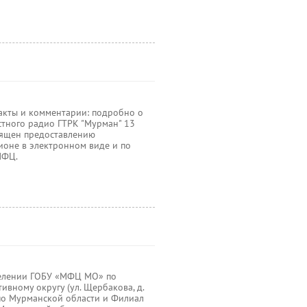
кты и комментарии: подробно о
стного радио ГТРК "Мурман" 13
вящен предоставлению
гионе в электронном виде и по
МФЦ.
делении ГОБУ «МФЦ МО» по
вному округу (ул. Щербакова, д.
 по Мурманской области и Филиал