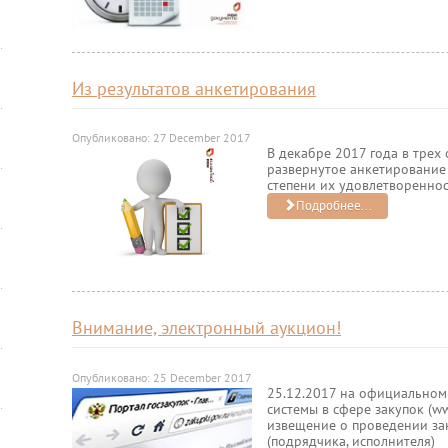
Из результатов анкетирования
Опубликовано: 27 December 2017
В декабре 2017 года в тре
развернутое анкетирование 
степени их удовлетворенно
Подробнее...
Внимание, электронный аукцион!
Опубликовано: 25 December 2017
25.12.2017 на официально
системы в сфере закупок (ww
извещение о проведении за
(подрядчика, исполнителя)