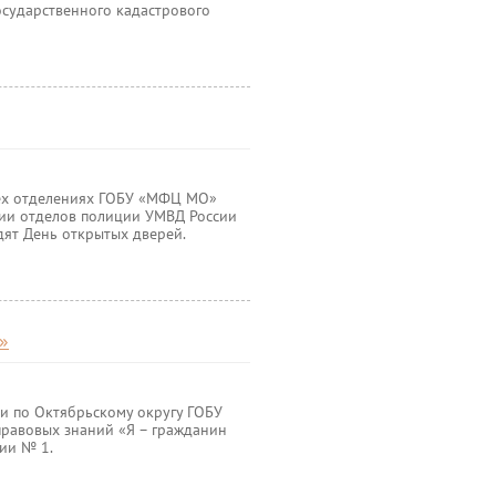
осударственного кадастрового
сех отделениях ГОБУ «МФЦ МО»
ии отделов полиции УМВД России
дят День открытых дверей.
»
и по Октябрьскому округу ГОБУ
равовых знаний «Я – гражданин
ии № 1.