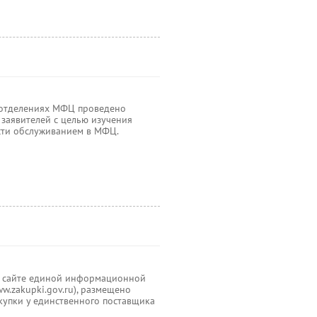
х отделениях МФЦ проведено
заявителей с целью изучения
сти обслуживанием в МФЦ.
м сайте единой информационной
w.zakupki.gov.ru), размещено
купки у единственного поставщика