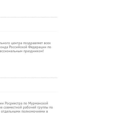
ьного центра поздравляет всех
фонда Российской Федерации по
ессиональным праздником!
нии Росреестра по Мурманской
ие совместной рабочей группы по
 отдельными полномочиями в