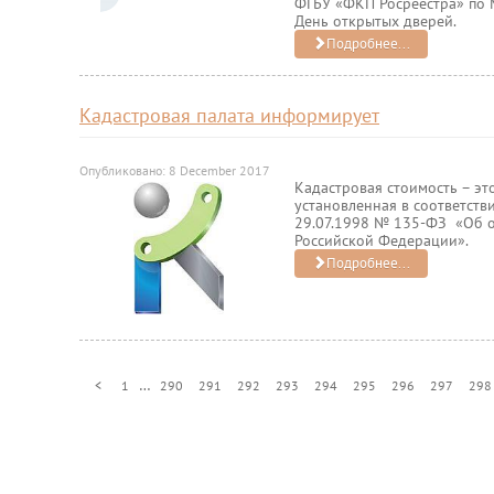
ФГБУ «ФКП Росреестра» по 
День открытых дверей.
Подробнее...
Кадастровая палата информирует
Опубликовано: 8 December 2017
Кадастровая стоимость – эт
установленная в соответств
29.07.1998 № 135-ФЗ «Об о
Российской Федерации».
Подробнее...
…
<
1
290
291
292
293
294
295
296
297
298