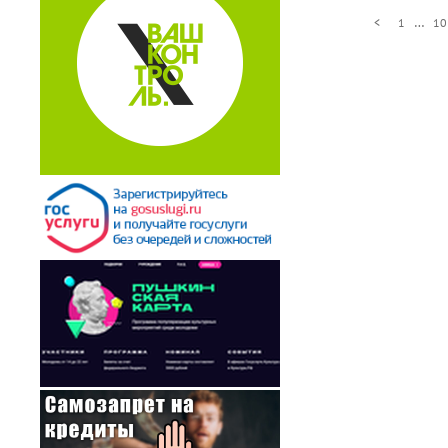
…
<
1
10