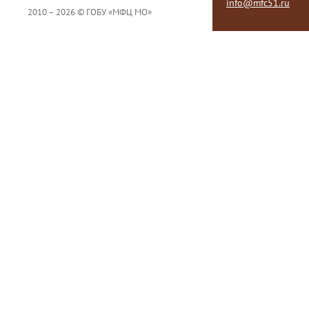
info@mfc51.ru
2010 – 2026 © ГОБУ «МФЦ МО»