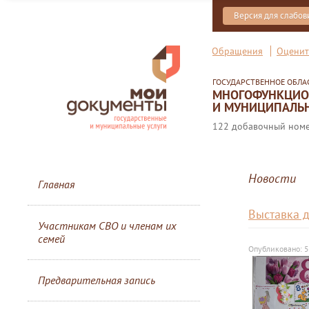
Версия для слабо
Обращения
Оценит
ГОСУДАРСТВЕННОЕ ОБЛ
МНОГОФУНКЦИОН
И МУНИЦИПАЛЬН
122 добавочный номер
Новости
Главная
Выставка д
Участникам СВО и членам их
семей
Опубликовано: 
Предварительная запись