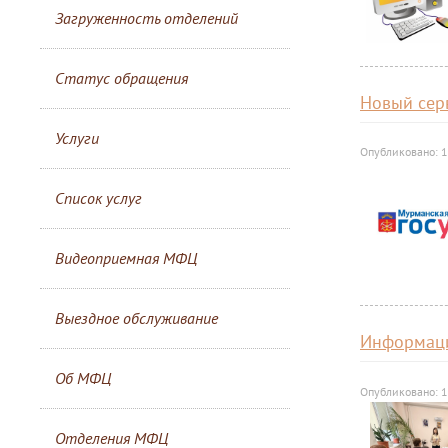
Загруженность отделений
Статус обращения
Новый сер
Услуги
Опубликовано: 
Список услуг
Видеоприемная МФЦ
Выездное обслуживание
Информаци
Об МФЦ
Опубликовано: 
Отделения МФЦ