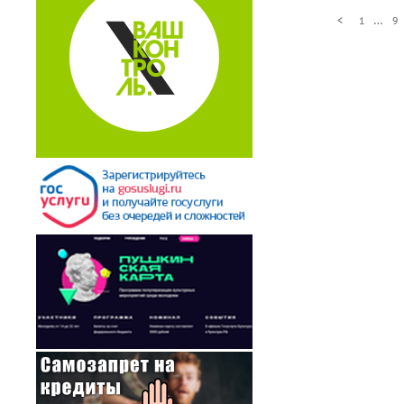
…
<
1
9