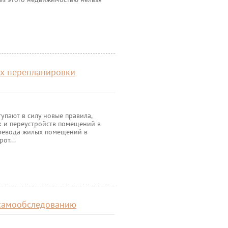
ах перепланировки
тупают в силу новые правила,
 и переустройств помещений в
ревода жилых помещений в
от...
 самообследованию