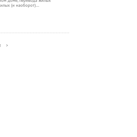
ом доме, перевода жилых
лых (и наоборот)...
2
>