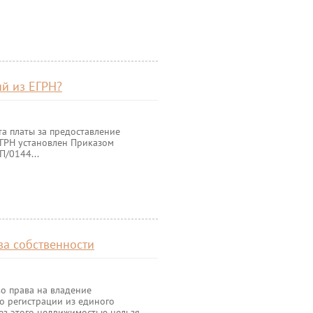
ий из ЕГРН?
а платы за предоставление
ЕГРН установлен Приказом
П/0144...
ва собственности
о права на владение
о регистрации из единого
Без этого недвижимостью нельзя