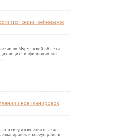
остоится серия вебинаров
России по Мурманской области
ьщиков цикл информационно-
..
рмления перепланировок
ают в силу изменения в закон,
епланировок и переустройств