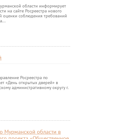
Мурманской области информирует
сти на сайте Росреестра нового
ой оценки соблюдения требований
...
й
правление Росреестра по
ет «День открытых дверей» в
кому административному округу г.
о Мурманской области в
ого проекта «Общественное