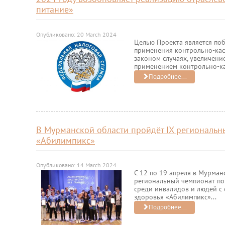
питание»
Опубликовано: 20 March 2024
Целью Проекта является по
применения контрольно-кас
законом случаях, увеличени
применением контрольно-ка
Подробнее...
В Мурманской области пройдёт IX региональ
«Абилимпикс»
Опубликовано: 14 March 2024
С 12 по 19 апреля в Мурман
региональный чемпионат по
среди инвалидов и людей с
здоровья «Абилимпикс»...
Подробнее...