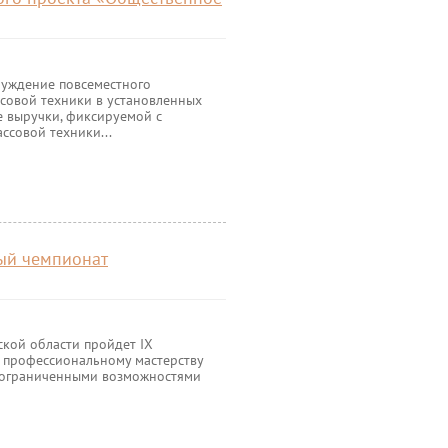
буждение повсеместного
совой техники в установленных
е выручки, фиксируемой с
ссовой техники...
ный чемпионат
ской области пройдет IX
 профессиональному мастерству
 ограниченными возможностями