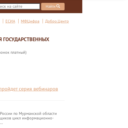
Найти
ЕСИА
МФЦифра
Добро.Центр
Я ГОСУДАРСТВЕННЫХ
вонок платный)
пройдет серия вебинаров
 России по Мурманской области
ьщиков цикл информационно-
..