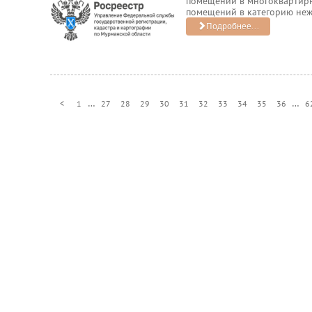
помещений в многоквартирн
помещений в категорию нежи
Подробнее...
…
…
<
1
27
28
29
30
31
32
33
34
35
36
6