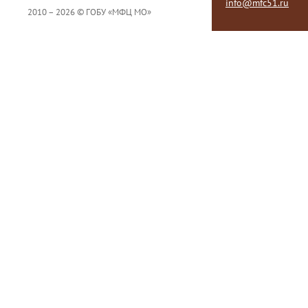
info@mfc51.ru
2010 – 2026 © ГОБУ «МФЦ МО»