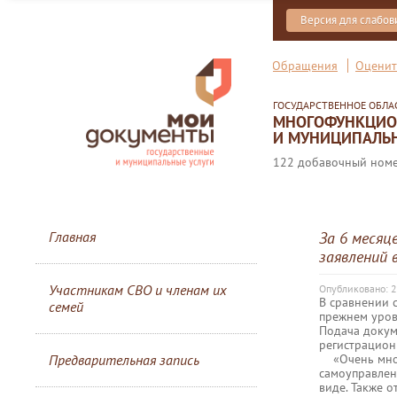
Версия для слабо
Обращения
Оценит
ГОСУДАРСТВЕННОЕ ОБЛ
МНОГОФУНКЦИОН
И МУНИЦИПАЛЬН
122 добавочный номер
Главная
За 6 месяц
заявлений 
Участникам СВО и членам их
Опубликовано: 2
В сравнении 
семей
прежнем уров
Подача докум
регистрацион
«Очень много
Предварительная запись
самоуправлен
виде. Также о