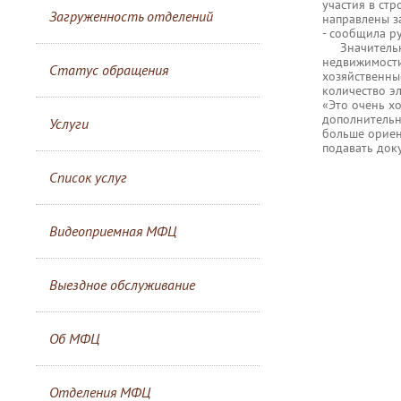
участия в стр
Загруженность отделений
направлены з
- сообщила р
Значительная
недвижимости
Статус обращения
хозяйственны
количество э
«Это очень х
дополнительн
Услуги
больше ориен
подавать доку
Список услуг
Видеоприемная МФЦ
Выездное обслуживание
Об МФЦ
Отделения МФЦ