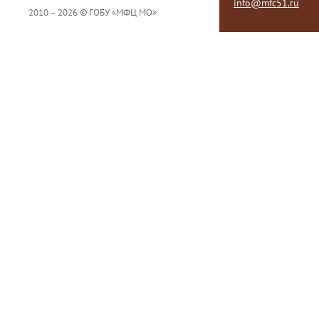
info@mfc51.ru
2010 – 2026 © ГОБУ «МФЦ МО»