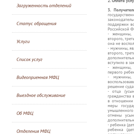
2. Оплата усл
Загруженность отделений
3. Получател
государстве
законодатель
Статус обращения
поддержки во
Российской Ф
- женщины, 
второго, тре
Услуги
она не воспо
- мужчины, я
второго, тре
дополнитель
Список услуг
вступило в за
- женщины, 
первого ребен
Видеоприемная МФЦ
- мужчины,
воспользова
решение суда 
- отца (усы
Выездное обслуживание
гражданства 
в отношении
меры госуда
умышленного 
Об МФЦ
отмены усын
дополнительн
- ребенка (де
ребенка (де
Отделения МФЦ