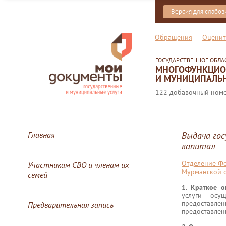
Версия для слабо
Обращения
Оценит
ГОСУДАРСТВЕННОЕ ОБЛ
МНОГОФУНКЦИОН
И МУНИЦИПАЛЬН
122 добавочный номер
Главная
Выдача гос
капитал
Отделение Фо
Участникам СВО и членам их
Мурманской 
семей
1. Краткое 
услуги осу
предоставле
Предварительная запись
предоставлени