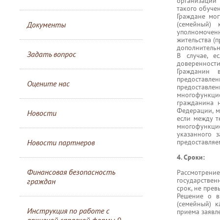
организации
такого обучен
Граждане мог
Документы
(семейный)
уполномоченн
жительства (
дополнительн
Задать вопрос
В случае, е
доверенности
Гражданин 
предоставле
Оцените нас
предоставлен
многофункци
гражданина н
Федерации, м
Новости
если между т
многофункц
указанного 
Новости партнеров
предоставляе
4. Сроки:
Финансовая безопасность
Рассмотрен
государствен
граждан
срок, не пре
Решение о в
(семейный) 
Инструкция по работе с
приема заявл