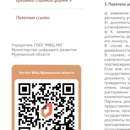
архивной справкой формы 9
5. Перечень 
а) заявлени
Полезные ссылки
регламенту, 
б) документ
установленно
в) К заявле
документы, у
его личность.
Учредитель ГОБУ "МФЦ МО"
В случае ес
Министерство цифрового развития
доверенности
Мурманской области
В случаях, 
компетентным
подтверждающ
Если имя, от
государствен
документе, 
гражданину у
имени, свид
расторжении 
компетентных
Перечень док
предоставлен
органов, орг
государстве
документы п
принадлежно
(усыновлени