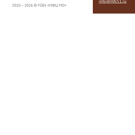
info@mfc51.ru
2010 – 2026 © ГОБУ «МФЦ МО»