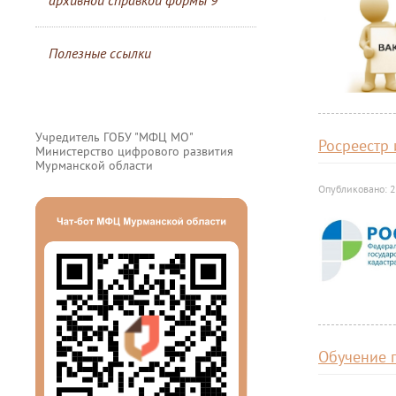
архивной справкой формы 9
Полезные ссылки
Учредитель ГОБУ "МФЦ МО"
Росреестр
Министерство цифрового развития
Мурманской области
Опубликовано: 2
Обучение п