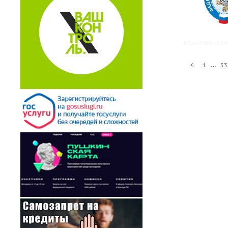
…
<
1
53