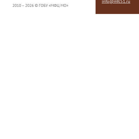
info@mfc51.ru
2010 – 2026 © ГОБУ «МФЦ МО»