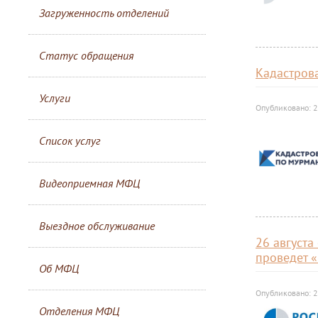
Загруженность отделений
Статус обращения
Кадастров
Услуги
Опубликовано: 2
Список услуг
Видеоприемная МФЦ
Выездное обслуживание
26 августа
проведет 
Об МФЦ
Опубликовано: 2
Отделения МФЦ