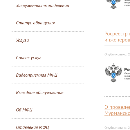
Загруженность отделений
Статус обращения
Росреестр
инженеров
Услуги
Опубликовано: 2
Список услуг
Видеоприемная МФЦ
Выездное обслуживание
О проведе
Об МФЦ
Мурманско
Отделения МФЦ
Опубликовано: 2