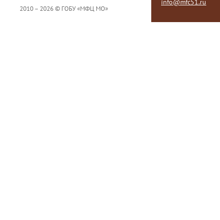
info@mfc51.ru
2010 – 2026 © ГОБУ «МФЦ МО»