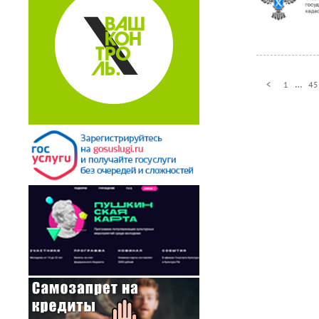
…
<
1
45