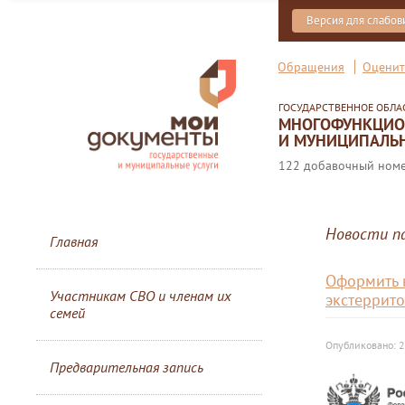
Версия для слабо
Обращения
Оценит
ГОСУДАРСТВЕННОЕ ОБЛ
МНОГОФУНКЦИОН
И МУНИЦИПАЛЬН
122 добавочный номер
Новости п
Главная
Оформить 
Участникам СВО и членам их
экстеррит
семей
Опубликовано: 2
Предварительная запись