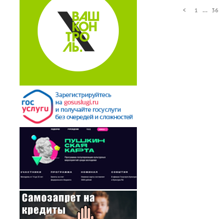
…
<
1
36