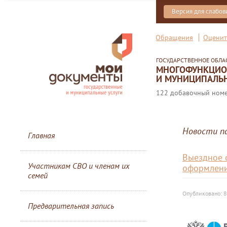
Версия для слабо
Обращения
Оценит
ГОСУДАРСТВЕННОЕ ОБЛ
МНОГОФУНКЦИОН
И МУНИЦИПАЛЬН
122 добавочный номер
Новости п
Главная
Выездное 
Участникам СВО и членам их
оформлени
семей
Опубликовано: 8
Предварительная запись