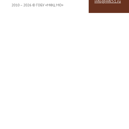
info@mfc51.ru
2010 – 2026 © ГОБУ «МФЦ МО»