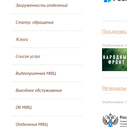
Загруженность отделений
Статус обращения
Поддержка
Услуги
Опубликовано: 8
Список услуг
Видеоприемная МФЦ
Региональ
Выездное обслуживание
Опубликовано: 2
Об МФЦ
Отделения МФЦ