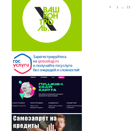
…
<
1
21