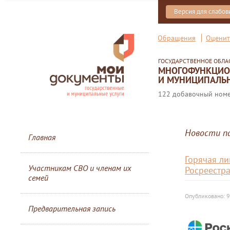
Версия для слабо
Обращения
Оценит
ГОСУДАРСТВЕННОЕ ОБЛ
МНОГОФУНКЦИОН
И МУНИЦИПАЛЬН
122 добавочный номер
Новости п
Главная
Горячая л
Участникам СВО и членам их
Росреестр
семей
Опубликовано: 9
Предварительная запись