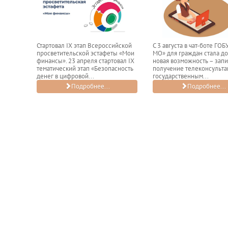
Стартовал IХ этап Всероссийской
С 3 августа в чат-боте ГО
просветительской эстафеты «Мои
МО» для граждан стала д
финансы». 23 апреля стартовал IХ
новая возможность – запи
тематический этап «Безопасность
получение телеконсульта
денег в цифровой...
государственным...
Подробнее...
Подробнее...