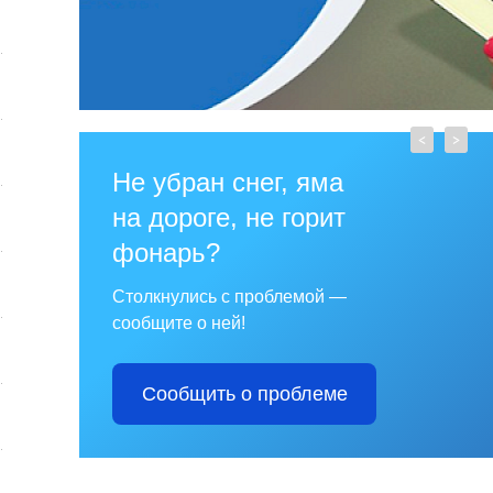
<
>
Не убран снег, яма
на дороге, не горит
фонарь?
Столкнулись с проблемой —
сообщите о ней!
Сообщить о проблеме