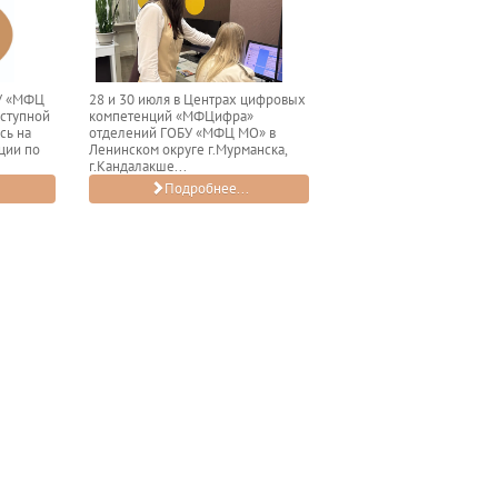
БУ «МФЦ
28 и 30 июля в Центрах цифровых
оступной
компетенций «МФЦифра»
сь на
отделений ГОБУ «МФЦ МО» в
ции по
Ленинском округе г.Мурманска,
г.Кандалакше...
Подробнее...