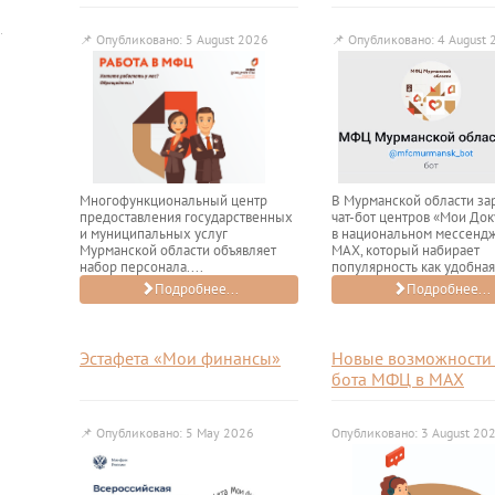
📌
Опубликовано: 5 August 2026
📌
Опубликовано: 4 August 
Многофункциональный центр
В Мурманской области за
предоставления государственных
чат-бот центров «Мои До
и муниципальных услуг
в национальном мессенд
Мурманской области объявляет
МАХ, который набирает
набор персонала....
популярность как удобная.
Подробнее...
Подробнее...
Эстафета «Мои финансы»
Новые возможности 
бота МФЦ в МАХ
📌
Опубликовано: 5 May 2026
Опубликовано: 3 August 20