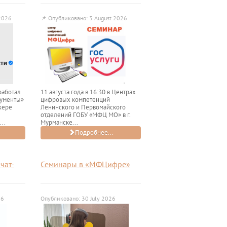
2026
📌
Опубликовано: 3 August 2026
работал
11 августа года в 16:30 в Центрах
кументы»
цифровых компетенций
жере
Ленинского и Первомайского
отделений ГОБУ «МФЦ МО» в г.
..
Мурманске...
Подробнее...
чат-
Семинары в «МФЦифре»
26
Опубликовано: 30 July 2026