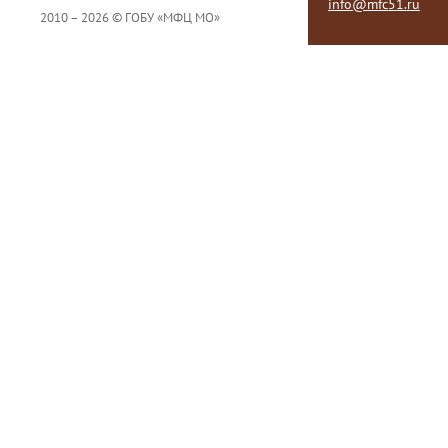
info@mfc51.ru
2010 – 2026 © ГОБУ «МФЦ МО»