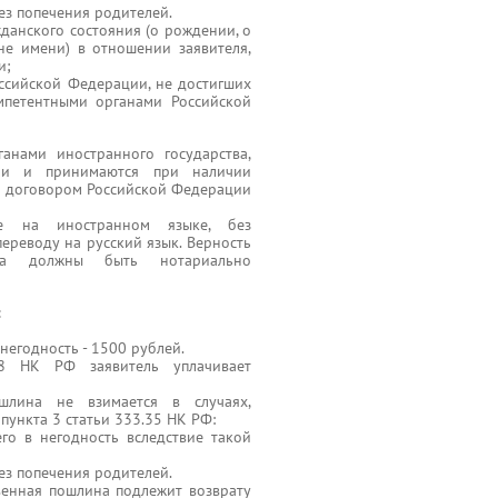
без попечения родителей.
жданского состояния (о рождении, о
не имени) в отношении заявителя,
и;
оссийской Федерации, не достигших
омпетентными органами Российской
анами иностранного государства,
ции и принимаются при наличии
м договором Российской Федерации
ые на иностранном языке, без
переводу на русский язык. Верность
ка должны быть нотариально
:
негодность - 1500 рублей.
8 НК РФ заявитель уплачивает
шлина не взимается в случаях,
пункта 3 статьи 333.35 НК РФ:
го в негодность вследствие такой
без попечения родителей.
твенная пошлина подлежит возврату