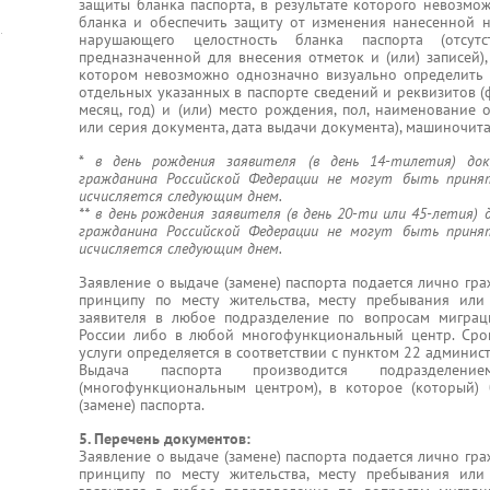
защиты бланка паспорта, в результате которого невозмо
бланка и обеспечить защиту от изменения нанесенной 
нарушающего целостность бланка паспорта (отсут
предназначенной для внесения отметок и (или) записей),
котором невозможно однозначно визуально определить 
отдельных указанных в паспорте сведений и реквизитов (фа
месяц, год) и (или) место рождения, пол, наименование 
или серия документа, дата выдачи документа), машиночит
*
в день рождения заявителя (в день 14-тилетия) д
гражданина Российской Федерации не могут быть приня
исчисляется следующим днем.
** в день рождения заявителя (в день 20-ти или 45-летия
гражданина Российской Федерации не могут быть приня
исчисляется следующим днем.
Заявление о выдаче (замене) паспорта подается лично г
принципу по месту жительства, месту пребывания ил
заявителя в любое подразделение по вопросам мигра
России либо в любой многофункциональный центр. Срок
услуги определяется в соответствии с пунктом 22 админис
Выдача паспорта производится подразделе
(многофункциональным центром), в которое (который)
(замене) паспорта.
5. Перечень документов:
Заявление о выдаче (замене) паспорта подается лично г
принципу по месту жительства, месту пребывания ил