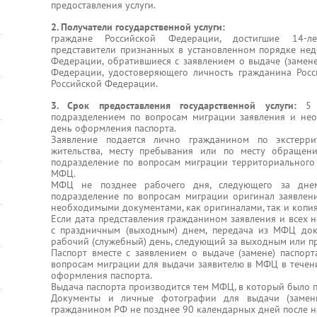
предоставления услуги.
2. Получатели государственной услуги:
граждане Российской Федерации, достигшие 14-ле
представители признанных в установленном порядке не
Федерации, обратившиеся с заявлением о выдаче (замене
Федерации, удостоверяющего личность гражданина Рос
Российской Федерации.
3. Срок предоставления государственной услуги:
5
подразделением по вопросам миграции заявления и н
день оформления паспорта.
Заявление подается лично гражданином по экстерри
жительства, месту пребывания или по месту обращен
подразделение по вопросам миграции территориального
МФЦ.
МФЦ не позднее рабочего дня, следующего за днем
подразделение по вопросам миграции оригинал заявлен
необходимыми документами, как оригиналами, так и копи
Если дата представления гражданином заявления и всех 
с праздничным (выходным) днем, передача из МФЦ док
рабочий (служебный) день, следующий за выходным или п
Паспорт вместе с заявлением о выдаче (замене) паспорт
вопросам миграции для выдачи заявителю в МФЦ в течени
оформления паспорта.
Выдача паспорта производится тем МФЦ, в который было п
Документы и личные фотографии для выдачи (замен
гражданином РФ не позднее 90 календарных дней после на