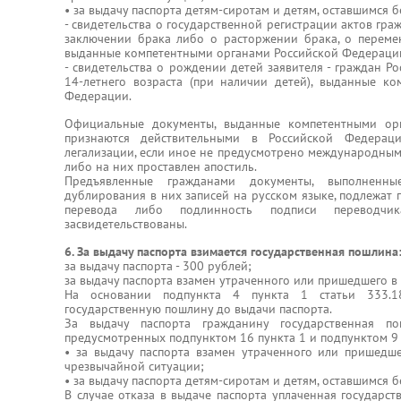
• за выдачу паспорта детям-сиротам и детям, оставшимся 
- свидетельства о государственной регистрации актов гра
заключении брака либо о расторжении брака, о переме
выданные компетентными органами Российской Федераци
- свидетельства о рождении детей заявителя - граждан Р
14-летнего возраста (при наличии детей), выданные к
Федерации.
Официальные документы, выданные компетентными орг
признаются действительными в Российской Федера
легализации, если иное не предусмотрено международны
либо на них проставлен апостиль.
Предъявленные гражданами документы, выполненн
дублирования в них записей на русском языке, подлежат 
перевода либо подлинность подписи переводчи
засвидетельствованы.
6. За выдачу паспорта взимается государственная пошлина
за выдачу паспорта - 300 рублей;
за выдачу паспорта взамен утраченного или пришедшего в 
На основании подпункта 4 пункта 1 статьи 333.1
государственную пошлину до выдачи паспорта.
За выдачу паспорта гражданину государственная по
предусмотренных подпунктом 16 пункта 1 и подпунктом 9 
• за выдачу паспорта взамен утраченного или пришедше
чрезвычайной ситуации;
• за выдачу паспорта детям-сиротам и детям, оставшимся 
В случае отказа в выдаче паспорта уплаченная государс