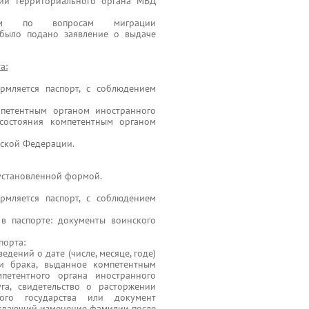
ции территориального органа МВД
нием по вопросам миграции
 было подано заявление о выдаче
а:
рмляется паспорт, с соблюдением
мпетентным органом иностранного
 состояния компетентным органом
йской Федерации.
с установленной формой.
рмляется паспорт, с соблюдением
в паспорте: документы воинского
порта:
едений о дате (числе, месяце, годе)
ии брака, выданное компетентным
петентного органа иностранного
га, свидетельство о расторжении
ого государства или документ
рждающий изменение фамилии после