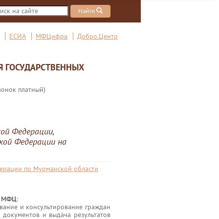
Найти
ЕСИА
МФЦифра
Добро.Центр
Я ГОСУДАРСТВЕННЫХ
вонок платный)
ой Федерации,
кой Федерации на
дерации по Мурманской области
в МФЦ
:
вание и консультирование граждан
м документов и выдача результатов