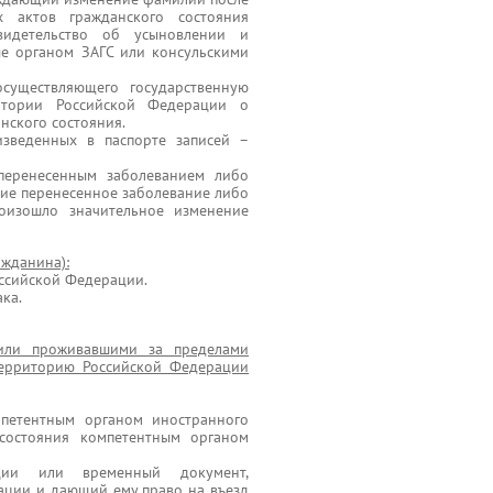
х актов гражданского состояния
свидетельство об усыновлении и
е органом ЗАГС или консульскими
существляющего государственную
итории Российской Федерации о
нского состояния.
зведенных в паспорте записей –
перенесенным заболеванием либо
ие перенесенное заболевание либо
роизошло значительное изменение
ажданина):
оссийской Федерации.
ка.
или проживавшими за пределами
ерриторию Российской Федерации
мпетентным органом иностранного
 состояния компетентным органом
ации или временный документ,
ации и дающий ему право на въезд