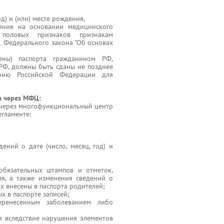
од) и (или) месте рождения,
ояния на основании медицинского
 половых признаков признакам
.1 Федерального закона "Об основах
ны) паспорта гражданином РФ,
Ф, должны быть сданы не позднее
рию Российской Федерации для
а через МФЦ:
о через многофункциональный центр
гламенте:
ений о дате (число, месяц, год) и
обязательных штампов и отметок,
ля, а также изменения сведений о
ых внесены в паспорта родителей;
 в паспорте записей;
еренесенным заболеванием либо
я вследствие нарушения элементов