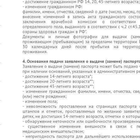
- достижение гражданином РФ 14, 20, 45-летнего возраста;
- изменение гражданином РФ:
фамилии, имени, отчества, сведений о дате (число, месяц, г
внесение изменений в запись акта гражданского сост
заключения врачебной комиссии о соответствии
определенного пола, выданного в соответствии с ч.2 ст.45
охраны здоровья граждан в РФ".
Документы и личные фотографии для выдачи (заме
проживающим (пребывающим) за пределами территории Р
30 календарных дней после прибытия на террито
проживания.
4. Основания подачи заявления о выдаче (замене) паспорт
Заявление о выдаче (замене) паспорта может быть подан
при наличии оснований, указанных в административном ре
- достижение 14-летнего возраста*;
- достижение 20-летнего возраста**;
- достижение 45-летнего возраста**;
- изменение гражданином фамилии, имени, отчества, свед
(или) месте рождения;
- изменение пола;
- невозможность проставления на страницах паспорта 
штампов и отметок, проставляемых по желанию заявите
детях, не достигших 14-летнего возраста, отметки о котор
- обнаружение неточности или ошибочности произведенных
- существенное изменение внешности в связи с п
медицинским вмешательством;
- непригодность паспорта для дальнейшего использовани