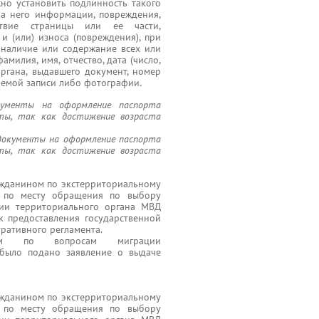
жно установить подлинность такого
на него информации, повреждения,
ствие страницы или ее части,
 и (или) износа (повреждения), при
наличие или содержание всех или
милия, имя, отчество, дата (число,
органа, выдавшего документ, номер
аемой записи либо фотографии.
окументы на оформление паспорта
ты, так как достижение возраста
) документы на оформление паспорта
ты, так как достижение возраста
ражданином по экстерриториальному
и по месту обращения по выбору
ции территориального органа МВД
 предоставления государственной
тративного регламента.
нием по вопросам миграции
 было подано заявление о выдаче
ражданином по экстерриториальному
и по месту обращения по выбору