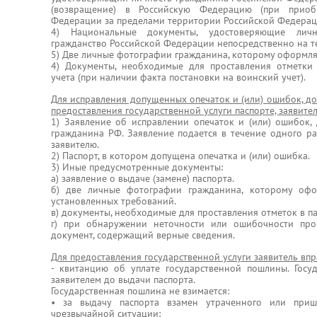
(возвращение) в Российскую Федерацию (при приобр
Федерации за пределами территории Российской Федерац
4) Национальные документы, удостоверяющие личн
гражданство Российской Федерации непосредственно на 
5) Две личные фотографии гражданина, которому оформляе
4) Документы, необходимые для проставления отметки 
учета (при наличии факта постановки на воинский учет).
Для исправления допущенных опечаток и (или) ошибок, д
предоставления государственной услуги паспорте, заявите
1) Заявление об исправлении опечаток и (или) ошибок
гражданина РФ. Заявление подается в течение одного ра
заявителю.
2) Паспорт, в котором допущена опечатка и (или) ошибка.
3) Иные предусмотренные документы:
а) заявление о выдаче (замене) паспорта.
б) две личные фотографии гражданина, которому офо
установленных требований.
в) документы, необходимые для проставления отметок в па
г) при обнаружении неточности или ошибочности про
документ, содержащий верные сведения.
Для предоставления государственной услуги заявитель впр
- квитанцию об уплате государственной пошлины. Госу
заявителем до выдачи паспорта.
Государственная пошлина не взимается:
• за выдачу паспорта взамен утраченного или приш
чрезвычайной ситуации;