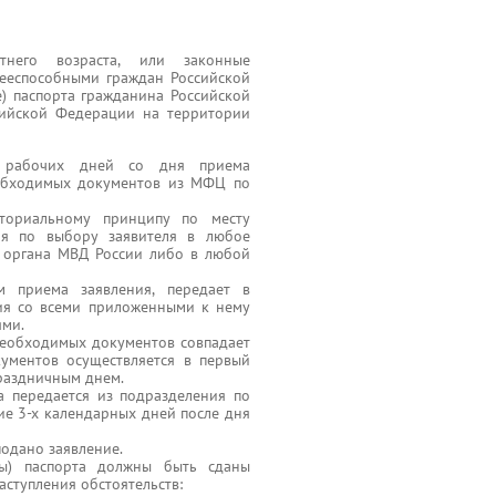
тнего возраста, или законные
дееспособными граждан Российской
) паспорта гражданина Российской
сийской Федерации на территории
 рабочих дней со дня приема
еобходимых документов из МФЦ по
ториальному принципу по месту
ия по выбору заявителя в любое
 органа МВД России либо в любой
 приема заявления, передает в
ия со всеми приложенными к нему
ями.
необходимых документов совпадает
ументов осуществляется в первый
раздничным днем.
а передается из подразделения по
е 3-х календарных дней после дня
одано заявление.
ы) паспорта должны быть сданы
ступления обстоятельств: