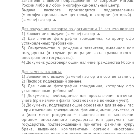
заявителя в любое подразделение по вопросам мигра
России либо в любой многофункциональный центр.
Выдача паспорта производится подразделе
(многофункциональным центром), в которое (который)
(замене) паспорта.
Для получения паспорта по достижении 14-летнего возраст
1) Заявление о выдаче (замене) паспорта.
2) Две личные фотографии гражданина, которому офо
установленных требований.
3) Свидетельство о рождении заявителя, выданное ко
государства (в случае регистрации акта гражданского
иностранного государства).
4) Документ, удостоверяющий наличие гражданства Росси
Для замены паспорта:
1) Заявление о выдаче (замене) паспорта в соответствии 
2) Паспорт, подлежащий замене.
3) Две личные фотографии гражданина, которому офо
установленных требований.
4) Документы, необходимые для проставления отметки 
учета (при наличии факта постановки на воинский учет).
5) Документы, подтверждающие основания для замены пас
- при изменении гражданином фамилии, имени, отчества, св
и (или) месте рождения – свидетельство о заключен
органом иностранного государства или документ ком
государства, подтверждающий принятие фамилии супру
брака, выданное компетентным органом иностранн
компетентного органа иностранного государства, подтве