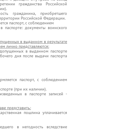
етении гражданства Российской
ии).
ость гражданина, приобретшего
территории Российской Федерации.
тся паспорт, с соблюдением
в паспорте: документы воинского
опущенных в выданном в результате
лем лично представляются:
, допущенных в выданном паспорте
бочего дня после выдачи паспорта
рмляется паспорт, с соблюдением
спорте (при их наличии).
изведенных в паспорте записей -
аве представить:
дарственная пошлина уплачивается
едшего в негодность вследствие