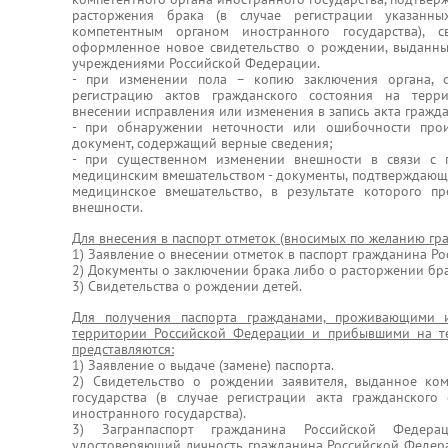
расторжения брака (в случае регистрации указанны
компетентным органом иностранного государства), 
оформленное новое свидетельство о рождении, выданны
учреждениями Российской Федерации.
- при изменении пола – копию заключения органа, о
регистрацию актов гражданского состояния на терр
внесении исправления или изменения в запись акта гражда
- при обнаружении неточности или ошибочности прои
документ, содержащий верные сведения;
- при существенном изменении внешности в связи с 
медицинским вмешательством - документы, подтверждающ
медицинское вмешательство, в результате которого п
внешности.
Для внесения в паспорт отметок (вносимых по желанию гр
1) Заявление о внесении отметок в паспорт гражданина Р
2) Документы о заключении брака либо о расторжении бра
3) Свидетельства о рождении детей.
Для получения паспорта гражданами, проживающими 
территории Российской Федерации и прибывшими на т
представляются:
1) Заявление о выдаче (замене) паспорта.
2) Свидетельство о рождении заявителя, выданное ко
государства (в случае регистрации акта гражданского
иностранного государства).
3) Загранпаспорт гражданина Российской Федер
удостоверяющий личность гражданина Российской Федер