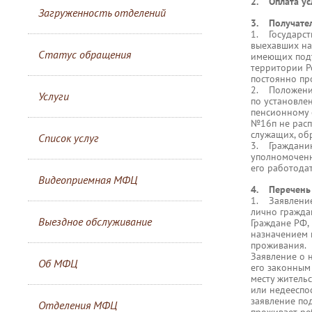
2. Оплата ус
Загруженность отделений
3. Получател
1. Государст
выехавших на
Статус обращения
имеющих подт
территории Р
постоянно пр
2. Положения
Услуги
по установле
пенсионному 
№16п не расп
служащих, об
Список услуг
3. Гражданин
уполномоченн
его работодат
Видеоприемная МФЦ
4. Перечень 
1. Заявление
лично гражда
Выездное обслуживание
Граждане РФ,
назначением 
проживания.
Заявление о 
Об МФЦ
его законным
месту житель
или недееспо
заявление под
Отделения МФЦ