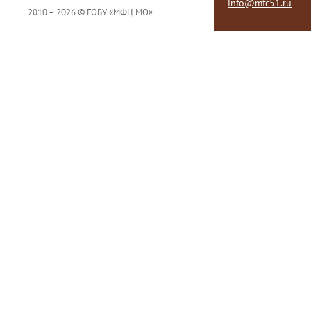
info@mfc51.ru
2010 – 2026 © ГОБУ «МФЦ МО»