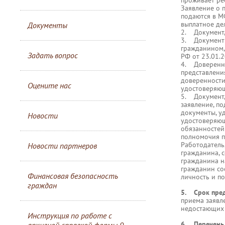
проживает ре
Заявление о 
подаются в М
выплатное де
Документы
2. Документ,
3. Документы
гражданином
Задать вопрос
РФ от 23.01.
4. Доверенно
представлени
доверенности
Оцените нас
удостоверяющ
5. Документ,
заявление, п
документы, у
Новости
удостоверяющ
обязанностей
полномочия п
Работодатель
Новости партнеров
гражданина, 
гражданина н
гражданин со
Финансовая безопасность
личность и п
граждан
5. Срок пред
приема заявл
недостающих 
Инструкция по работе с
6. Перечень 