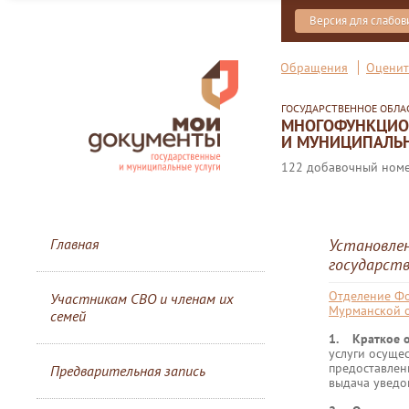
Версия для слабо
Обращения
Оценит
ГОСУДАРСТВЕННОЕ ОБЛ
МНОГОФУНКЦИОН
И МУНИЦИПАЛЬН
122 добавочный номер
Главная
Установлен
государств
Отделение Фо
Участникам СВО и членам их
Мурманской 
семей
1. Краткое о
услуги осуще
предоставлен
Предварительная запись
выдача уведо