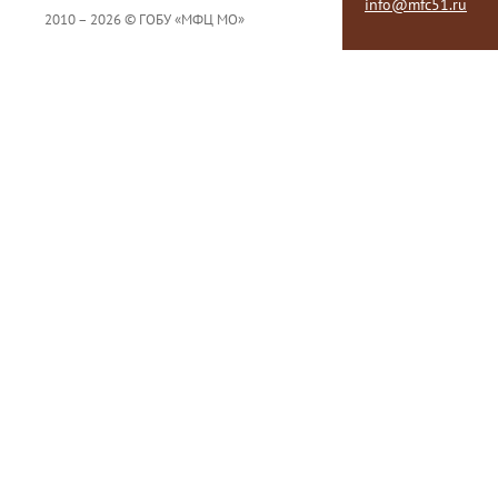
info@mfc51.ru
2010 – 2026 © ГОБУ «МФЦ МО»