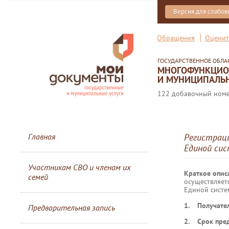
Версия для слабо
Обращения
Оценит
ГОСУДАРСТВЕННОЕ ОБЛ
МНОГОФУНКЦИОН
И МУНИЦИПАЛЬН
122 добавочный номер
Главная
Регистраци
Единой си
Участникам СВО и членам их
Краткое опис
семей
осуществляет
Единой систе
1. Получател
Предварительная запись
2. Срок пред