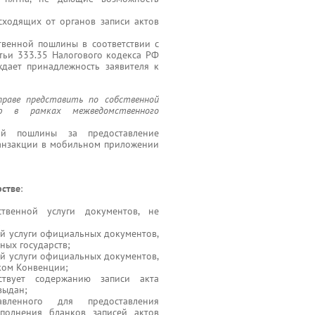
сходящих от органов записи актов
твенной пошлины в соответствии с
атьи 333.35 Налогового кодекса РФ
ждает принадлежность заявителя к
вправе представить по собственной
ю в рамках межведомственного
ной пошлины за предоставление
ранзакции в мобильном приложении
рстве
:
ственной услуги документов, не
;
ой услуги официальных документов,
ных государств;
ой услуги официальных документов,
ком Конвенции;
ствует содержанию записи акта
выдан;
вленного для предоставления
аполнения бланков записей актов