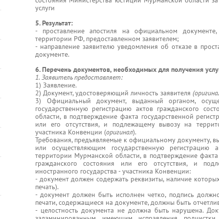
состояния Министерства юстиции Мурманской области за
услуги
5. Результат:
- проставление апостиля на официальном документе
территории РФ, предоставленном заявителем;
- направление заявителю уведомления об отказе в прос
документе.
6. Перечень документов, необходимых для получения услу
1. Заявитель предоставляет:
1) Заявление.
2) Документ, удостоверяющий личность заявителя
(оригина
3) Официальный документ, выданный органом, осущ
государственную регистрацию актов гражданского сос
области, в подтверждение факта государственной регист
или его отсутствия, и подлежащему вывозу на террит
участника Конвенции (
оригинал
).
Требования, предъявляемые к официальному документу, в
или осуществляющим государственную регистрацию а
территории Мурманской области, в подтверждение факта 
гражданского состояния или его отсутствия, и под
иностранного государства - участника Конвенции:
- документ должен содержать реквизиты, наличие которых
печать).
- документ должен быть исполнен четко, подпись должно
печати, содержащиеся на документе, должны быть отчетли
- целостность документа не должна быть нарушена. До
заламинированным, имеющим исправления, подчистки