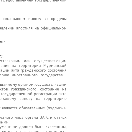
 предоставлением государственной
, подлежащем вывозу за пределы
тавлении апостиля на официальном
ги:
л)
.
ествлявшим или осуществляющим
тояния на территории Мурманской
рации акта гражданского состояния
орию иностранного государства -
ыданному органом, осуществлявшим
ктов гражданского состояния на
государственной регистрации акта
лежащему вывозу на территорию
 является обязательным (подпись и
стного лица органа ЗАГС и оттиск
выми.
кумент не должен быть склеенным,
, пятна, не дающие возможность