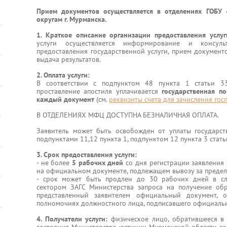
Прием документов осуществляется в отделениях ГОБ
округам г. Мурманска.
1. Краткое описание организации предоставления услу
услуги осуществляется информирование и консул
предоставления государственной услуги, прием документ
выдача результатов.
2. Оплата услуги:
В соответствии с подпунктом 48 пункта 1 статьи 3
проставление апостиля уплачивается
государственная п
каждый документ
(см.
реквизиты счета для зачисления го
В ОТДЕЛЕНИЯХ МФЦ ДОСТУПНА БЕЗНАЛИЧНАЯ ОПЛАТА.
Заявитель может быть освобожден от уплаты государст
подпунктами 11,12 пункта 1, подпунктом 12 пункта 3 стат
3. Срок предоставления услуги:
- не более
5 рабочих дней
со дня регистрации заявления 
на официальном документе, подлежащем вывозу за преде
- срок может быть продлен до 30 рабочих дней в сл
сектором ЗАГС Министерства запроса на получение обр
представленный заявителем официальный документ, 
полномочиях должностного лица, подписавшего официаль
4. Получатели услуги:
физическое лицо, обратившееся в 