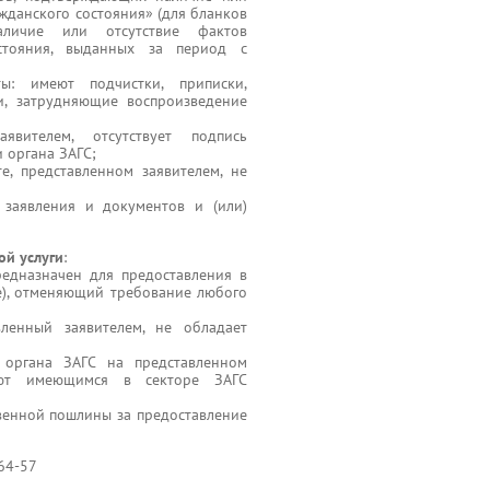
ажданского состояния» (для бланков
личие или отсутствие фактов
остояния, выданных за период с
ы: имеют подчистки, приписки,
и, затрудняющие воспроизведение
вителем, отсутствует подпись
 органа ЗАГС;
е, представленном заявителем, не
заявления и документов и (или)
ой услуги
:
редназначен для предоставления в
е), отменяющий требование любого
вленный заявителем, не обладает
 органа ЗАГС на представленном
уют имеющимся в секторе ЗАГС
твенной пошлины за предоставление
-64-57