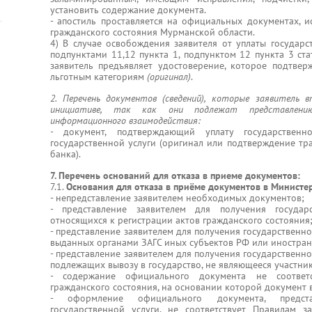
установить содержание документа.
- апостиль проставляется на официальных документах, и
гражданского состояния Мурманской области.
4) В случае освобождения заявителя от уплаты государс
подпунктами 11,12 пункта 1, подпунктом 12 пункта 3 ст
заявитель предъявляет удостоверение, которое подтвер
льготным категориям
(оригинал)
.
2. Перечень документов (сведений), которые заявитель 
инициативе, так как они подлежат представлени
информационного взаимодействия:
- документ, подтверждающий уплату государствен
государственной услуги (оригинал или подтверждение т
банка).
7. Перечень оснований для отказа в приеме документов:
7.1.
Основания для отказа в приёме документов в Министе
- непредставление заявителем необходимых документов;
- представление заявителем для получения государ
относящихся к регистрации актов гражданского состояния
- представление заявителем для получения государственн
выданных органами ЗАГС иных субъектов РФ или иностран
- представление заявителем для получения государственн
подлежащих вывозу в государство, не являющееся участни
- содержание официального документа не соответ
гражданского состояния, на основании которой документ 
- оформление официального документа, предста
государственной услуги, не соответствует Правилам з