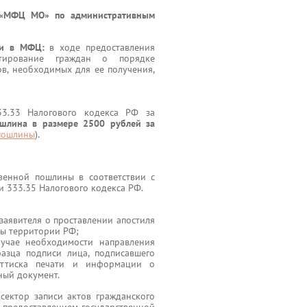
У «МФЦ МО» по административным
ги в МФЦ:
в ходе предоставления
ьтирование граждан о порядке
ов, необходимых для ее получения,
33.33 Налогового кодекса РФ за
ошлина в размере 2500 рублей за
спошлины
).
венной пошлины в соответствии с
ьи 333.35 Налогового кодекса РФ.
заявителя о проставлении апостиля
лы территории РФ;
учае необходимости направления
азца подписи лица, подписавшего
оттиска печати и информации о
ный документ.
сектор записи актов гражданского