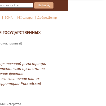
Найти
ЕСИА
МФЦифра
Добро.Центр
Я ГОСУДАРСТВЕННЫХ
вонок платный)
дарственной регистрации
петентными органами на
ение фактов
ого состояния или их
ерритории Российской
 Министерства