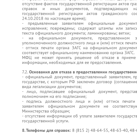
отсутствие фактов государственной регистрации актов гр
справок и иных документов, подтверждающих на
государственной регистрации актов гражданского с
24.10.2018 по настоящее время);
- предъявленные заявителем официальные документ
исправления; повреждены; содержат штампы или запис
текста официального документа; ламинированы; ветхи;
- на официальном документе, представленном зая
уполномоченного должностного лица и (или) оттиск печати
- оттиск печати органа ЗАГС на официальном документ
соответствует официальному наименованию органа ЗАГС.
МФЦ не может принять решение об отказе в приеме 
информации, необходимых для ее предоставления.
7.2.
Основания для отказа в предоставлении государственн
- официальный документ, представленный заявителем, п
государстве, с которым РФ заключен договор (соглашени
вида легализации документов;
- лицо, подписавшее официальный документ, предста
полномочием на его подписание;
- подпись должностного лица и (или) оттиск печати
заявителем официальном документе не соответств
Министерства образцам;
- отсутствие информации об уплате заявителем государс
государственной услуги.
8. Телефоны для справок:
8 (815 2) 48-64-55, 48-63-40, 48