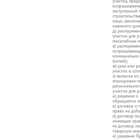
участка, пре
испрашиваемы
застроенной 
строительств
лицо, заключ
наемного дом
д) распоряже
участок для 
масштабных и
е) распоряже
испрашивающе
коммунально-
(копия);
ж) указ или 
участок в со
з) выписка и
планировке т
региональног
участок для 
и) решение о
обращается л
к) договор о
право на добы
л) договор п
имеющее прав
м) договор п
товарную аква
н) решение П