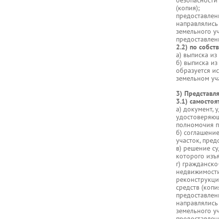
безопасности
(копия);
предоставлен
направлялись
земельного у
предоставлен
2.2) по собс
а) выписка из
б) выписка из
образуется и
земельном уча
3) Представл
3.1) самостоя
а) документ, 
удостоверяющ
полномочия п
б) соглашение
участок, пред
в) решение су
которого изъя
г) гражданск
недвижимости
реконструкци
средств (копи
предоставлен
направлялись
земельного у
предоставлен