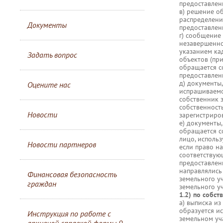
предоставлени
в) решение о
распределени
Документы
предоставлени
г) сообщение
незавершенног
указанием ка
Задать вопрос
объектов (пр
обращается с
предоставлени
д) документы
Оцените нас
испрашиваемо
собственник 
собственность
Новости
зарегистриров
е) документы
обращается с
лицо, исполь
Новости партнеров
если право н
соответствую
предоставлен
направлялись
Финансовая безопасность
земельного у
граждан
земельного уч
1.2) по собс
а) выписка из
образуется и
Инструкция по работе с
земельном уча