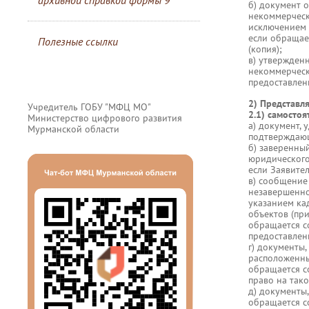
архивной справкой формы 9
б) документ 
некоммерческ
исключением 
если обращает
Полезные ссылки
(копия);
в) утвержден
некоммерческ
предоставлени
2) Представл
Учредитель ГОБУ "МФЦ МО"
2.1) самостоя
Министерство цифрового развития
а) документ,
Мурманской области
подтверждающ
б) заверенны
юридического 
если Заявите
в) сообщение
незавершенног
указанием ка
объектов (пр
обращается с
предоставлени
г) документы
расположенны
обращается со
право на так
д) документы
обращается с