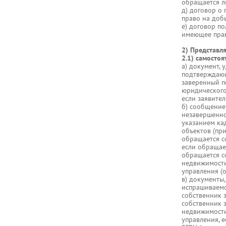
обращается л
д) договор о
право на добы
е) договор п
имеющее прав
2) Представл
2.1) самостоя
а) документ, 
подтверждающ
заверенный п
юридического 
если заявите
б) сообщение
незавершенног
указанием ка
объектов (пр
обращается с
если обращае
обращается с
недвижимости
управления (о
в) документы
испрашиваемо
собственник 
собственник 
недвижимости
управления, 