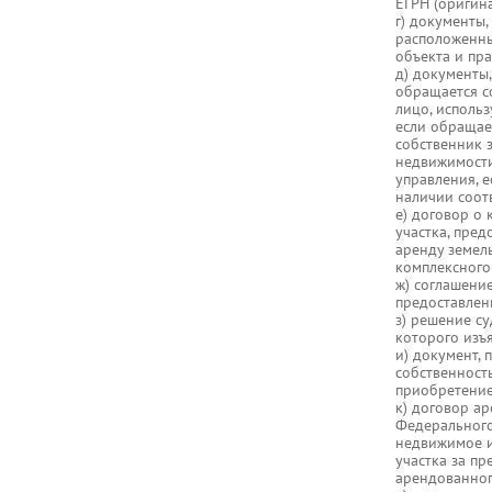
ЕГРН (оригина
г) документы
расположенны
объекта и пра
д) документы
обращается с
лицо, использ
если обращае
собственник 
недвижимости
управления, е
наличии соот
е) договор о
участка, пре
аренду земель
комплексного
ж) соглашение
предоставлен
з) решение су
которого изъя
и) документ,
собственност
приобретение 
к) договор ар
Федерального
недвижимое и
участка за пр
арендованного