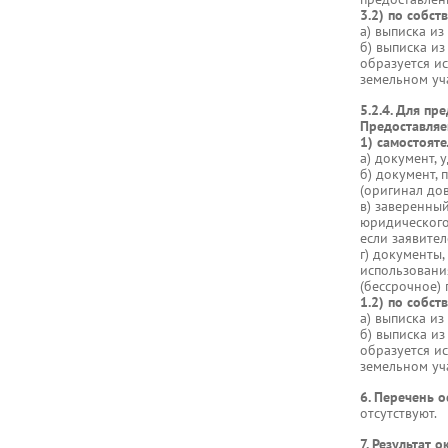
3.2) по собс
а) выписка из
б) выписка из
образуется и
земельном уча
5.2.4. Для пр
Предоставля
1) самостояте
а) документ,
б) документ,
(оригинал до
в) заверенны
юридического 
если заявите
г) документы
использовани
(бессрочное) 
1.2) по собс
а) выписка из
б) выписка из
образуется и
земельном уча
6. Перечень о
отсутствуют.
7. Результат 