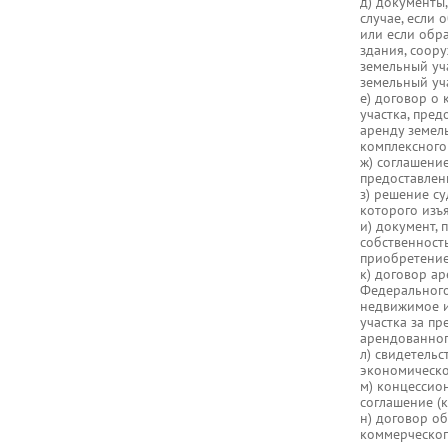
д) документы
случае, если
или если обр
здания, соору
земельный уч
земельный уча
е) договор о
участка, пре
аренду земель
комплексного
ж) соглашение
предоставлен
з) решение су
которого изъ
и) документ,
собственност
приобретение 
к) договор ар
Федерального
недвижимое и
участка за пр
арендованного
л) свидетель
экономическо
м) концессио
соглашение (к
н) договор о
коммерческог