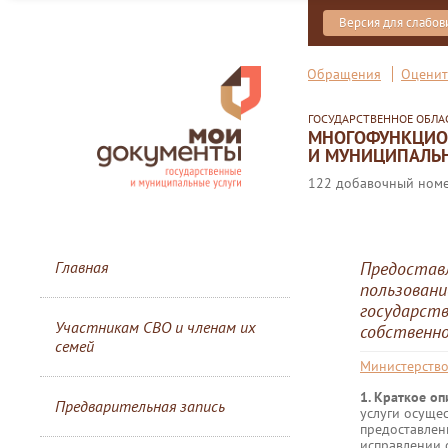
Версия для слабо
Обращения
Оценит
ГОСУДАРСТВЕННОЕ ОБЛ
МНОГОФУНКЦИОН
И МУНИЦИПАЛЬН
122 добавочный номер
Главная
Предоставл
пользовани
государст
Участникам СВО и членам их
собственно
семей
Министерств
1. Краткое о
Предварительная запись
услуги осуще
предоставлен
исправлении о