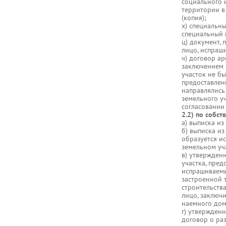
социального 
территории в
(копия);
х) специальн
специальный 
ц) документ,
лицо, испраш
ч) договор ар
заключением 
участок не бы
предоставлен
направлялись
земельного у
согласовании
2.2) по собс
а) выписка из
б) выписка из
образуется и
земельном уча
в) утвержден
участка, пре
испрашиваемы
застроенной 
строительств
лицо, заключ
наемного дом
г) утвержден
договор о ра