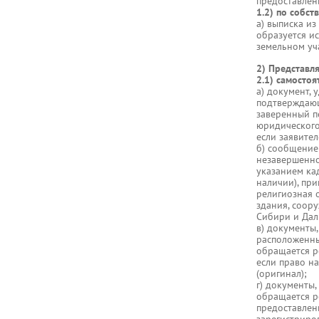
предоставлен
1.2) по собс
а) выписка из
образуется и
земельном уча
2) Представл
2.1) самостоя
а) документ, 
подтверждающ
заверенный п
юридического 
если заявите
б) сообщение
незавершенног
указанием ка
наличии), пр
религиозная 
здания, соор
Сибири и Дал
в) документы
расположенны
обращается р
если право н
(оригинал);
г) документы
обращается р
предоставлен