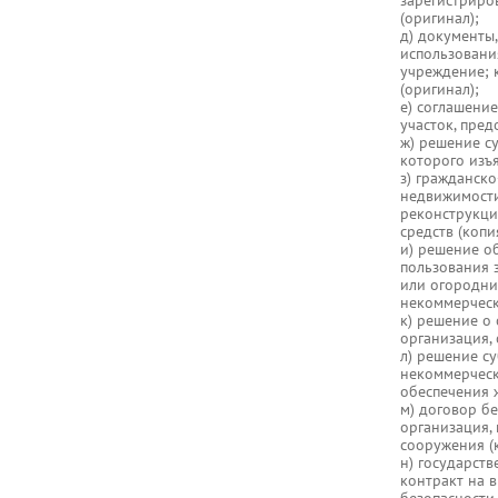
зарегистриро
(оригинал);
д) документы
использовани
учреждение; 
(оригинал);
е) соглашение
участок, пред
ж) решение су
которого изъя
з) гражданск
недвижимости
реконструкци
средств (копи
и) решение о
пользования 
или огородни
некоммерческ
к) решение о
организация,
л) решение с
некоммерческ
обеспечения 
м) договор б
организация,
сооружения (
н) государст
контракт на 