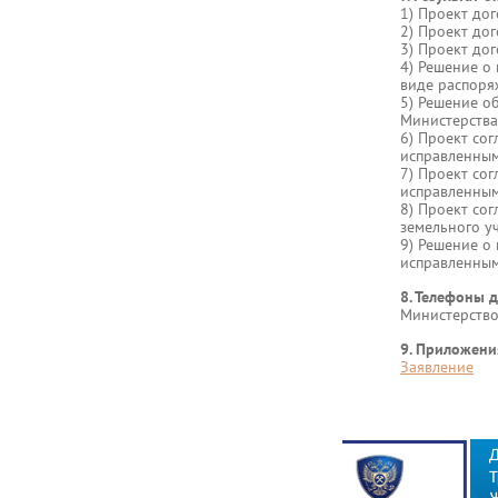
1) Проект до
2) Проект до
3) Проект до
4) Решение о
виде распоря
5) Решение о
Министерства
6) Проект со
исправленны
7) Проект со
исправленны
8) Проект со
земельного у
9) Решение о 
исправленным
8. Телефоны д
Министерство
9. Приложени
Заявление