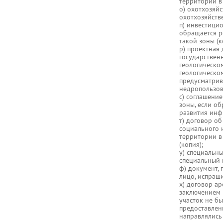
территории в 
о) охотхозяй
охотхозяйств
п) инвестици
обращается р
такой зоны (к
р) проектная
государствен
геологическо
геологическом
предусматрив
недропользова
с) соглашени
зоны, если о
развития инф
т) договор о
социального 
территории в
(копия);
у) специальн
специальный 
ф) документ,
лицо, испраш
х) договор ар
заключением 
участок не бы
предоставлен
направлялись