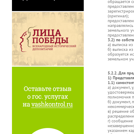
обращается с
предоставлени
зарегистриро
(оригинал);
предоставлен
направлялись
земельного у
предоставлен
3.2) по собс
а) выписка и
б) выписка из
образуется и
земельном уча
5.2.2. Для пр
1) Представл
1.1) самостоя
а) документ,
удостоверяющ
полномочия п
б) документ,
некоммерческ
в) решение о
распределении
г) сообщение
незавершенног
указанием ка