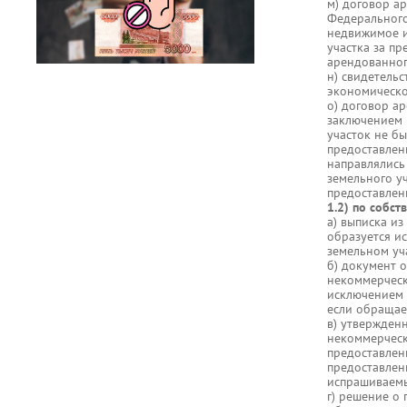
м) договор а
Федерального
недвижимое и
участка за пр
арендованного
н) свидетель
экономическо
о) договор ар
заключением 
участок не бы
предоставлен
направлялись
земельного у
предоставлен
1.2) по собс
а) выписка из
образуется и
земельном уча
б) документ 
некоммерческ
исключением 
если обращает
в) утвержден
некоммерческ
предоставлен
предоставлен
испрашиваемы
г) решение о