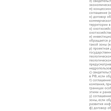
л) свидетель
экономическо
м) концессио
соглашение (к
н) договор о
коммерческог
территории в 
о) охотхозяй
охотхозяйств
и) инвестици
обращается р
такой зоны (к
р) проектная
государствен
геологическо
геологическом
предусматрив
недропользова
с) свидетельс
в РФ, если об
т) соглашени
компания, пр
границах осо
этими и ране
у) соглашени
зоны, если о
развития инф
ф) договор о