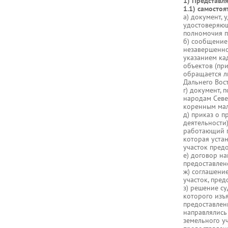
1) Представл
1.1) самостоя
а) документ,
удостоверяющ
полномочия п
б) сообщение
незавершенног
указанием ка
объектов (пр
обращается л
Дальнего Вост
г) документ,
народам Севе
коренным мал
д) приказ о п
деятельности)
работающий п
которая уста
участок предо
е) договор н
предоставлен
ж) соглашение
участок, пред
з) решение су
которого изъя
предоставлен
направлялись
земельного у