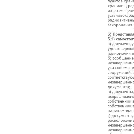
пунктов хран
хранилищ рад
их размещени
установок, р
радиоактивны
захоронения 
3) Представл
3.1) самостоя
а) документ,
удостоверяющ
полномочия п
б) сообщение
незавершенног
указанием ка
сооружений, 
соответствую
незавершенно
документа);
в) документы
испрашиваемо
собственник 
собственник з
на такое зда
г) документы
расположенны
незавершенно
незавершенно