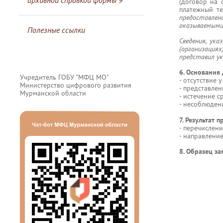
архивной справкой формы 9
(договор на 
платежный те
предоставлен
оказываемыми
Полезные ссылки
Сведения, ук
(организация
представил у
6. Основания 
Учредитель ГОБУ "МФЦ МО"
- отсутствие 
Министерство цифрового развития
- представле
Мурманской области
- истечение 
- несоблюдени
7. Результат 
- перечислен
- направлени
8. Образец з