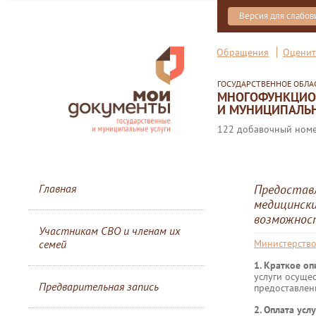
Версия для слабо
Обращения
Оценит
ГОСУДАРСТВЕННОЕ ОБЛ
МНОГОФУНКЦИОН
И МУНИЦИПАЛЬН
122 добавочный номер
Главная
Предоставл
медицински
возможнос
Участникам СВО и членам их
семей
Министерство
1. Краткое о
услуги осуще
Предварительная запись
предоставлен
2. Оплата услу