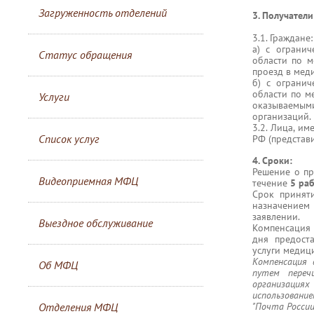
Загруженность отделений
3. Получатели
3.1. Граждане:
а) с ограни
Статус обращения
области по м
проезд в мед
б) с ограни
области по м
Услуги
оказываемым
организаций.
3.2. Лица, и
Список услуг
РФ (представи
4. Сроки:
Решение о пр
Видеоприемная МФЦ
течение
5 ра
Срок принят
назначением 
заявлении.
Выездное обслуживание
Компенсация 
дня предост
услуги медиц
Компенсация 
Об МФЦ
путем переч
организациях
использовани
Отделения МФЦ
"Почта России"