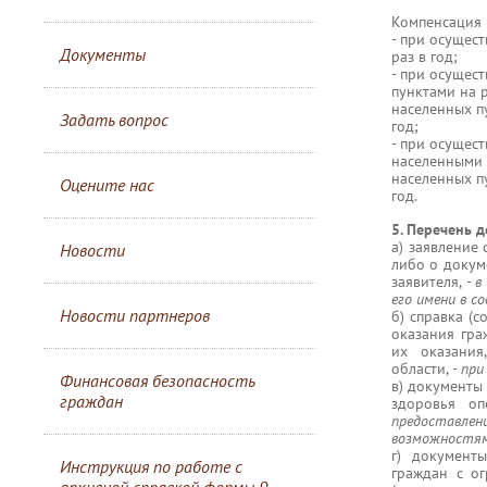
Компенсация 
- при осущес
Документы
раз в год;
- при осущес
пунктами на 
населенных п
Задать вопрос
год;
- при осущес
населенными 
населенных п
Оцените нас
год.
5. Перечень 
а) заявление
Новости
либо о докум
заявителя,
- 
его имени в 
Новости партнеров
б) справка (
оказания гра
их оказания
области,
- при
Финансовая безопасность
в) документы
граждан
здоровья оп
предоставле
возможностями
г) документ
Инструкция по работе с
граждан с о