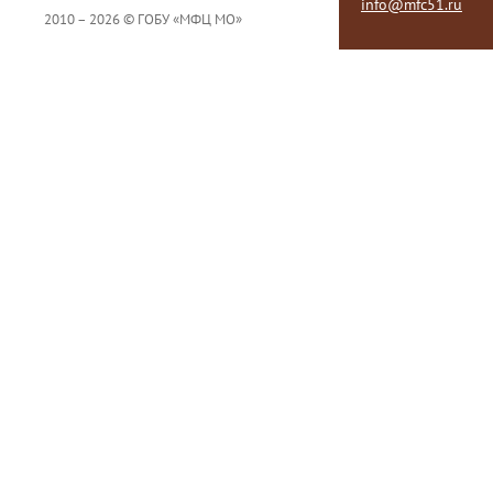
info@mfc51.ru
2010 – 2026 © ГОБУ «МФЦ МО»