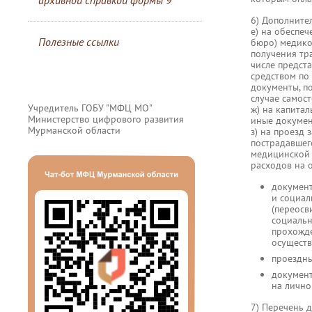
архивной справкой формы 9
6) Дополните
е) на обеспе
Полезные ссылки
бюро) медико
получения тр
числе предст
средством по
документы, п
случае самос
Учредитель ГОБУ "МФЦ МО"
ж) на капитал
Министерство цифрового развития
иные докумен
Мурманской области
з) на проезд 
пострадавшег
медицинской 
расходов на о
документ
и социал
(переосв
социальн
прохожде
осуществ
проездны
документ
на лично
7) Перечень 