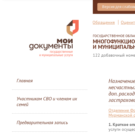
Версия для слабо
Обращения
Оценит
ГОСУДАРСТВЕННОЕ ОБЛ
МНОГОФУНКЦИОН
И МУНИЦИПАЛЬН
122 добавочный номер
Главная
Назначение
несчастных
доп. расхо
Участникам СВО и членам их
застрахова
семей
Отделение Фо
Мурманской 
Предварительная запись
1. Краткое о
услуги осуще