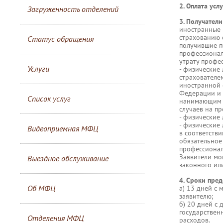
2. Оплата услу
Загруженность отделений
3. Получатели
иностранные 
страхованию 
Статус обращения
получившие п
профессионал
утрату профе
Услуги
- физические
страхователе
иностранной 
Федерации и 
Список услуг
нанимающим л
случаев на п
- физические
- физические
Видеоприемная МФЦ
в соответств
обязательное
профессионал
Заявители мо
Выездное обслуживание
законного ил
4. Сроки пред
Об МФЦ
а) 13 дней с
заявителю;
б) 20 дней с
государствен
Отделения МФЦ
расходов.