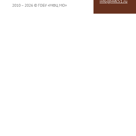
info@mfc51.ru
2010 – 2026 © ГОБУ «МФЦ МО»