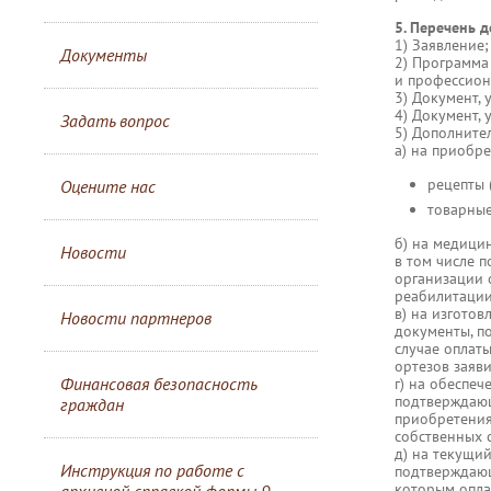
5. Перечень 
1) Заявление;
Документы
2) Программа
и профессион
3) Документ,
4) Документ,
Задать вопрос
5) Дополните
а) на приобр
рецепты 
Оцените нас
товарные
б) на медици
Новости
в том числе 
организации 
реабилитации
в) на изготов
Новости партнеров
документы, п
случае оплат
ортезов заяви
Финансовая безопасность
г) на обеспеч
подтверждающи
граждан
приобретения
собственных с
д) на текущи
Инструкция по работе с
подтверждающ
которым опла