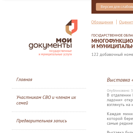
Версия для слабо
Обращения
Оценит
ГОСУДАРСТВЕННОЕ ОБЛ
МНОГОФУНКЦИОН
И МУНИЦИПАЛЬН
122 добавочный номер
Главная
Выставка 
Опубликовано: 3
В отделении
Участникам СВО и членам их
ладони» откр
семей
взглянуть на
Каждая миниа
которой бере
Предварительная запись
самые редкие
Выставка буд