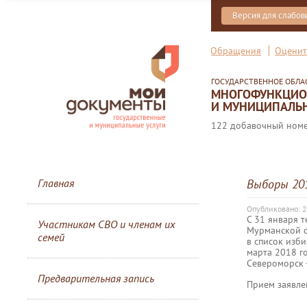
Версия для слабо
Обращения
Оценит
ГОСУДАРСТВЕННОЕ ОБЛ
МНОГОФУНКЦИОН
И МУНИЦИПАЛЬН
122 добавочный номер
Главная
Выборы 20
Опубликовано: 2
С 31 января 
Участникам СВО и членам их
Мурманской о
семей
в список изб
марта 2018 го
Североморск -
Предварительная запись
Прием заявле