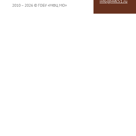
info@mfc51.ru
2010 – 2026 © ГОБУ «МФЦ МО»