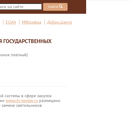
Найти
ЕСИА
МФЦифра
Добро.Центр
Я ГОСУДАРСТВЕННЫХ
вонок платный)
й системы в сфере закупок
дки
www.rts-tender.ru
размещено
о замене светильников