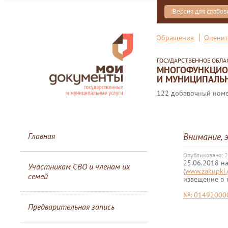
Версия для слабо
Обращения
Оценит
ГОСУДАРСТВЕННОЕ ОБЛ
МНОГОФУНКЦИОН
И МУНИЦИПАЛЬН
122 добавочный номер
Главная
Внимание, 
Опубликовано: 2
25.06.2018 н
Участникам СВО и членам их
(
www.zakupki.
семей
извещение о 
№: 01492000
Предварительная запись