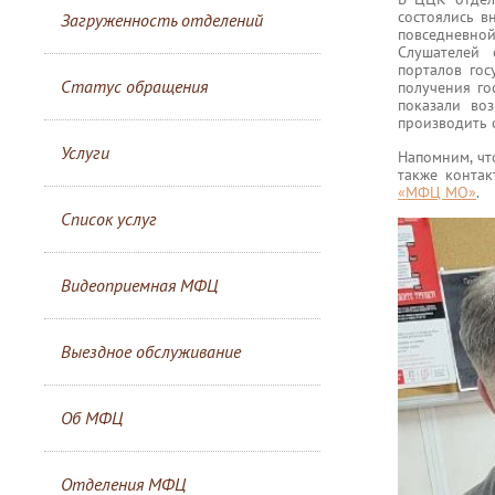
состоялись в
Загруженность отделений
повседневной
Слушателей 
порталов гос
Статус обращения
получения го
показали во
производить 
Услуги
Напомним, чт
также конта
«МФЦ МО»
.
Список услуг
Видеоприемная МФЦ
Выездное обслуживание
Об МФЦ
Отделения МФЦ