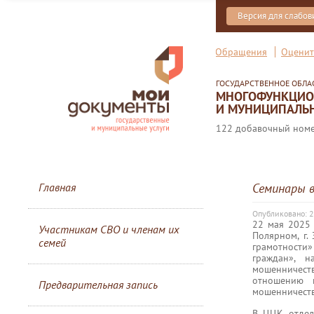
Версия для слабо
Обращения
Оценит
ГОСУДАРСТВЕННОЕ ОБЛ
МНОГОФУНКЦИОН
И МУНИЦИПАЛЬН
122 добавочный номер
Главная
Семинары 
Опубликовано: 
22 мая 2025
Участникам СВО и членам их
Полярном, г.
семей
грамотности»
граждан», 
мошенничест
отношению к
Предварительная запись
мошенничеств
В ЦЦК отдел