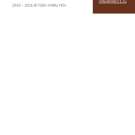
info@mfc51.ru
2010 – 2026 © ГОБУ «МФЦ МО»