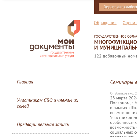
Версия для слабо
Обращения
Оценит
ГОСУДАРСТВЕННОЕ ОБЛ
МНОГОФУНКЦИОН
И МУНИЦИПАЛЬН
122 добавочный номер
Главная
Семинары 
Опубликовано: 
28 марта 202
Участникам СВО и членам их
Полярном, г. 
семей
в рамках «Шк
возможности»
Участников м
особенностях
Предварительная запись
возможность 
социальных се
предпринять, 