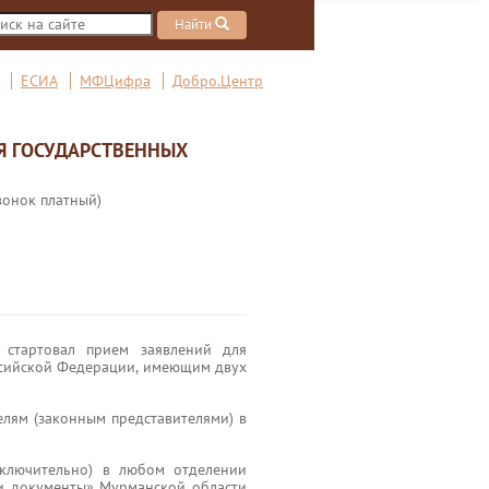
Найти
ЕСИА
МФЦифра
Добро.Центр
Я ГОСУДАРСТВЕННЫХ
вонок платный)
тартовал прием заявлений для
сийской Федерации, имеющим двух
елям (законным представителями) в
ключительно) в любом отделении
ои документы» Мурманской области