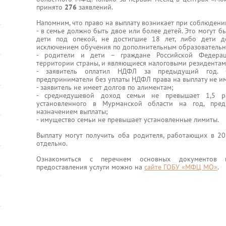
принято
276
заявлений.
Напомним, что право на выплату возникает при соблюдени
- в семье должно быть двое или более детей. Это могут 
дети под опекой, не достигшие 18 лет, либо дети д
исключением обучения по дополнительным образовательн
- родители и дети – граждане Российской Федера
территории страны, и являющиеся налоговыми резидентам
- заявитель оплатил НДФЛ за предыдущий год. 
предприниматели без уплаты НДФЛ права на выплату не и
- заявитель не имеет долгов по алиментам;
- среднедушевой доход семьи не превышает 1,5 р
установленного в Мурманской области на год, пре
назначением выплаты;
- имущество семьи не превышает установленные лимиты.
Выплату могут получить оба родителя, работающих в 20
отдельно.
Ознакомиться с перечнем основных документов 
предоставления услуги можно на
сайте ГОБУ «МФЦ МО»
.