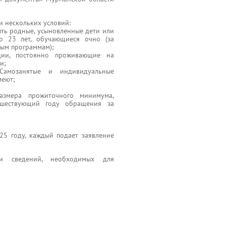
и нескольких условий:
быть родные, усыновленные дети или
о 23 лет, обучающиеся очно (за
ым программам);
ции, постоянно проживающие на
и;
Самозанятые и индивидуальные
меют;
азмера прожиточного минимума,
дшествующий году обращения за
25 году, каждый подает заявление
и сведений, необходимых для