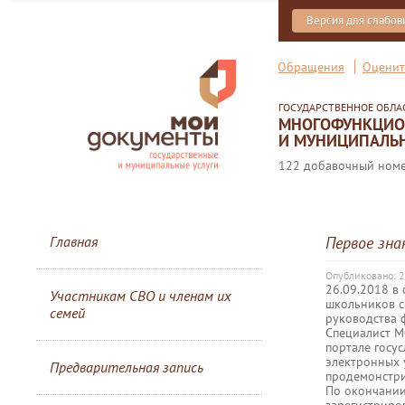
Версия для слабо
Обращения
Оценит
ГОСУДАРСТВЕННОЕ ОБЛ
МНОГОФУНКЦИОН
И МУНИЦИПАЛЬН
122 добавочный номер
Главная
Первое зна
Опубликовано: 
26.09.2018 в
Участникам СВО и членам их
школьников с
семей
руководства 
Специалист М
портале госус
электронных 
Предварительная запись
продемонстри
По окончании
зарегистриро