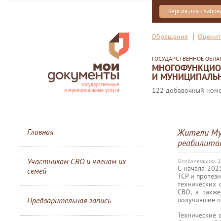
Версия для слабо
Обращения
Оценит
ГОСУДАРСТВЕННОЕ ОБЛ
МНОГОФУНКЦИОН
И МУНИЦИПАЛЬН
122 добавочный номер
Главная
Жители Му
реабилита
Участникам СВО и членам их
Опубликовано: 1
С начала 202
семей
ТСР и протез
технических 
СВО, а также
получившие п
Предварительная запись
Технические 