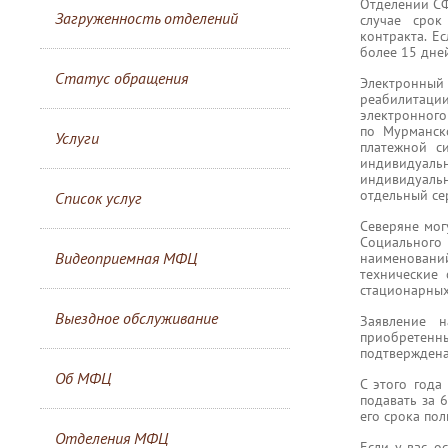
Отделении СФ
Загруженность отделений
случае срок
контракта. Е
более 15 дней
Статус обращения
Электронный 
реабилитаци
электронного
по Мурманск
Услуги
платежной с
индивидуальн
индивидуаль
отдельный се
Список услуг
Северяне мог
Социальног
Видеоприемная МФЦ
наименовани
технические
стационарных 
Выездное обслуживание
Заявление 
приобретенн
подтверждена
Об МФЦ
С этого года
подавать за 
его срока пол
Отделения МФЦ
Если у вас о