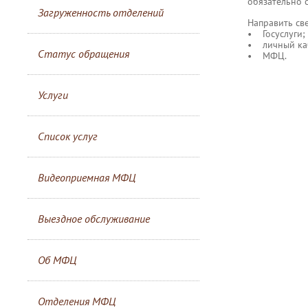
обязательно 
Загруженность отделений
Направить св
• Госуслуги;
• личный каб
Статус обращения
• МФЦ.
Услуги
Список услуг
Видеоприемная МФЦ
Выездное обслуживание
Об МФЦ
Отделения МФЦ