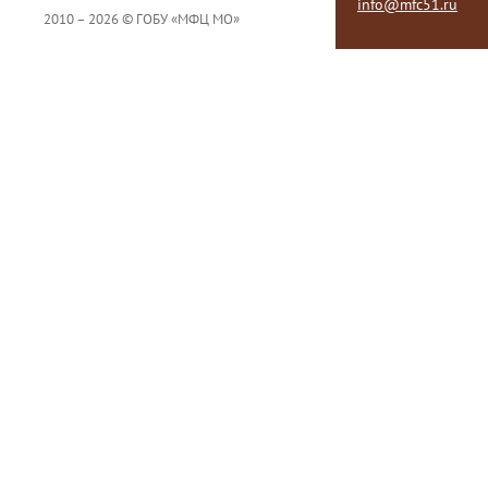
info@mfc51.ru
2010 – 2026 © ГОБУ «МФЦ МО»