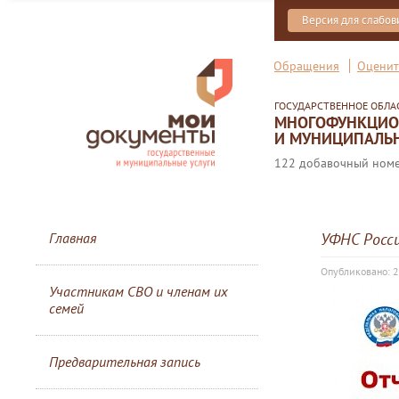
Версия для слабо
Обращения
Оценит
ГОСУДАРСТВЕННОЕ ОБЛ
МНОГОФУНКЦИОН
И МУНИЦИПАЛЬН
122 добавочный номер
Главная
УФНС Росс
Опубликовано: 2
Участникам СВО и членам их
семей
Предварительная запись