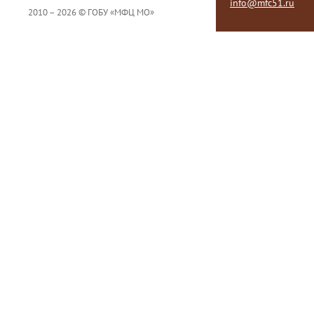
info@mfc51.ru
2010 – 2026 © ГОБУ «МФЦ МО»