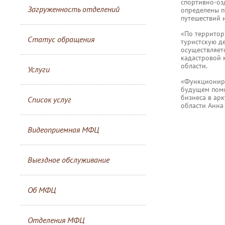
спортивно-оз
Загруженность отделений
определены п
путешествий 
«По территор
Статус обращения
туристскую д
осуществляет
кадастровой 
области.
Услуги
«Функциониро
будущем помо
бизнеса в ар
Список услуг
области Анна
Видеоприемная МФЦ
Выездное обслуживание
Об МФЦ
Отделения МФЦ