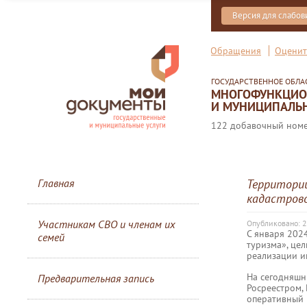
Версия для слабо
Обращения
Оценит
ГОСУДАРСТВЕННОЕ ОБЛ
МНОГОФУНКЦИОН
И МУНИЦИПАЛЬН
122 добавочный номер
Главная
Территории
кадастров
Участникам СВО и членам их
Опубликовано: 2
С января 202
семей
туризма», це
реализации и
На сегодняшн
Предварительная запись
Росреестром,
оперативный 