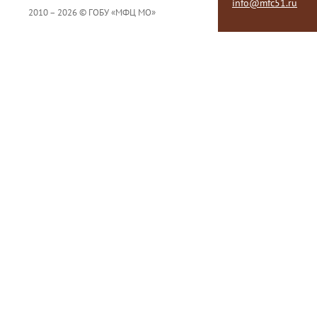
info@mfc51.ru
2010 – 2026 © ГОБУ «МФЦ МО»