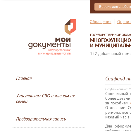
Версия для слабо
Обращения
Оценит
ГОСУДАРСТВЕННОЕ ОБЛ
МНОГОФУНКЦИОН
И МУНИЦИПАЛЬН
122 добавочный номер
Главная
Соцфонд на
Опубликовано: 2
Социальный 
Участникам СВО и членам их
более детьми
семей
за пособием
Отделение С
региона, все
каждый час в
Предварительная запись
Для оформле
соберет и пр