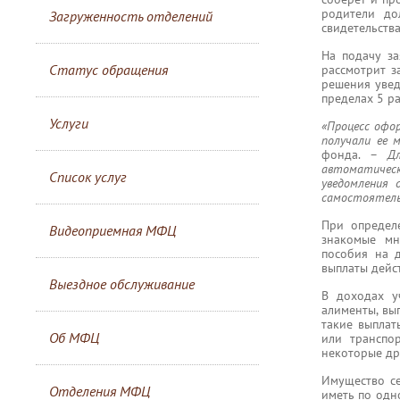
родители до
Загруженность отделений
свидетельств
На подачу з
Статус обращения
рассмотрит з
решения увед
пределах 5 р
Услуги
«Процесс офо
получали ее 
фонда. –
Д
автоматическ
Список услуг
уведомления 
самостоятель
При определ
Видеоприемная МФЦ
знакомые мн
пособия на 
выплаты дейс
Выездное обслуживание
В доходах уч
алименты, вы
такие выплат
Об МФЦ
или транспо
некоторые др
Имущество се
Отделения МФЦ
иметь по одно