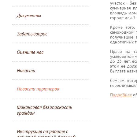
участок – бе
суммарная п
площадь домо
Документы
городе или 1 
Кроме того,
самоходной т
Задать вопрос
получившие 
однотипных т
Право на с
Оцените нас
усыновителям
до 23 лет, е
этом не долж
Новости
Выплата назна
Семьям, кот
пересчитывае
Новости партнеров
Подробнее
об
Финансовая безопасность
граждан
Инструкция по работе с