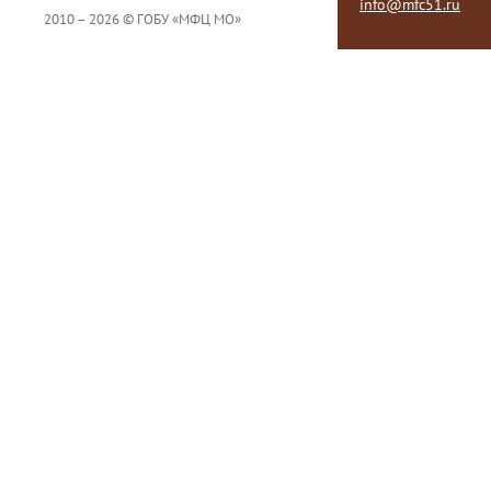
info@mfc51.ru
2010 – 2026 © ГОБУ «МФЦ МО»