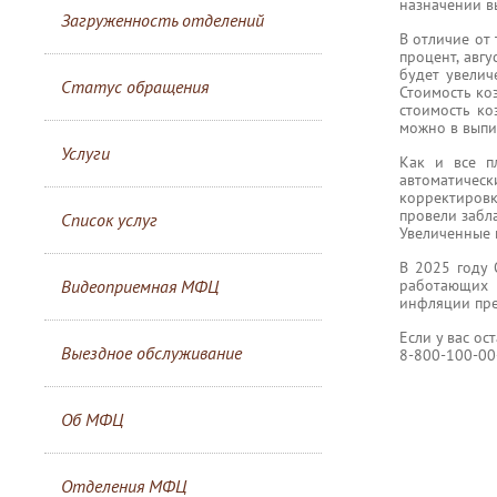
назначении в
Загруженность отделений
В отличие от
процент, авгу
будет увелич
Статус обращения
Стоимость ко
стоимость ко
можно в выпис
Услуги
Как и все п
автоматическ
корректиров
провели забл
Список услуг
Увеличенные п
В 2025 году
работающих 
Видеоприемная МФЦ
инфляции пре
Если у вас ос
Выездное обслуживание
8-800-100-00
Об МФЦ
Отделения МФЦ