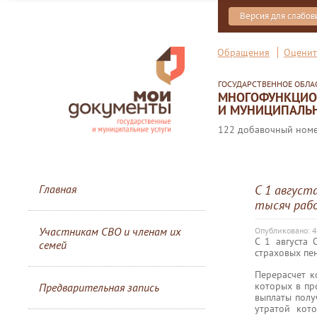
Версия для слабо
Обращения
Оценит
ГОСУДАРСТВЕННОЕ ОБЛ
МНОГОФУНКЦИОН
И МУНИЦИПАЛЬН
122 добавочный номер
Главная
С 1 август
тысяч раб
Участникам СВО и членам их
Опубликовано: 4
С 1 августа
семей
страховых пе
Перерасчет к
которых в пр
Предварительная запись
выплаты полу
утратой кот