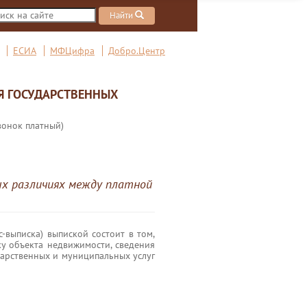
Найти
ЕСИА
МФЦифра
Добро.Центр
Я ГОСУДАРСТВЕННЫХ
вонок платный)
ых различиях между платной
-выписка) выпиской состоит в том,
ку объекта недвижимости, сведения
дарственных и муниципальных услуг