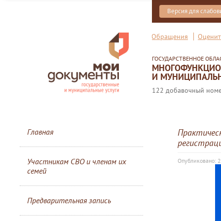
Версия для слабо
Обращения
Оценит
ГОСУДАРСТВЕННОЕ ОБЛ
МНОГОФУНКЦИОН
И МУНИЦИПАЛЬН
122 добавочный номер
Главная
Практическ
регистрац
Участникам СВО и членам их
Опубликовано: 
семей
Предварительная запись