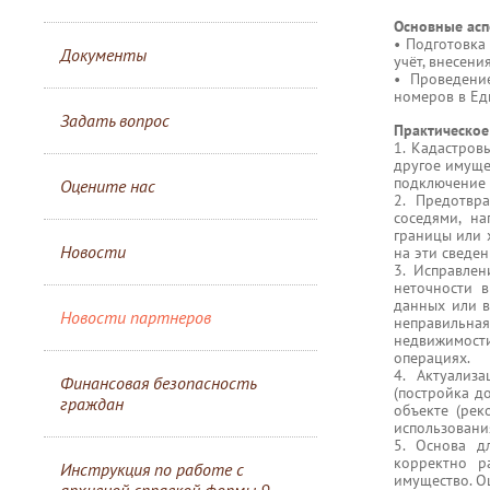
Основные асп
• Подготовка
Документы
учёт, внесени
• Проведени
номеров в Ед
Задать вопрос
Практическое
1. Кадастров
другое имущес
подключение
Оцените нас
2. Предотвр
соседями, на
границы или 
Новости
на эти сведен
3. Исправле
неточности 
данных или в
Новости партнеров
неправильна
недвижимост
операциях.
4. Актуализ
Финансовая безопасность
(постройка д
граждан
объекте (рек
использования 
5. Основа д
корректно р
Инструкция по работе с
имущество. О