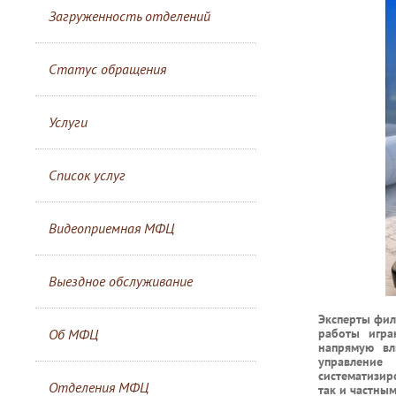
Загруженность отделений
Статус обращения
Услуги
Список услуг
Видеоприемная МФЦ
Выездное обслуживание
Эксперты фил
работы игра
Об МФЦ
напрямую вл
управлени
систематизир
Отделения МФЦ
так и частны