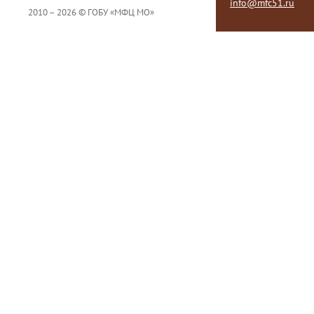
info@mfc51.ru
2010 – 2026 © ГОБУ «МФЦ МО»