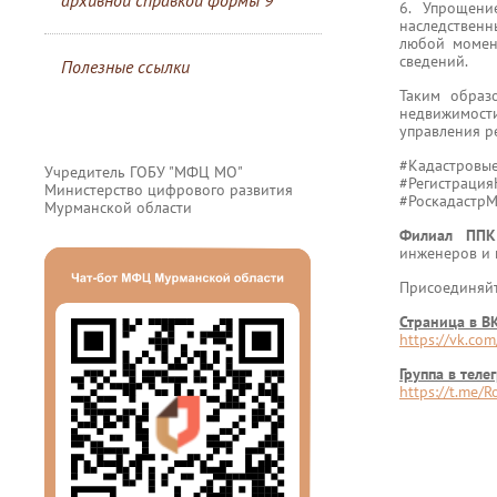
архивной справкой формы 9
6. Упрощени
наследствен
любой момент
сведений.
Полезные ссылки
Таким образ
недвижимост
управления р
#Кадастровы
Учредитель ГОБУ "МФЦ МО"
#Регистраци
Министерство цифрового развития
#Роскадастр
Мурманской области
Филиал ППК
инженеров и 
Присоединяйте
Страница в В
https://vk.co
Группа в теле
https://t.me/